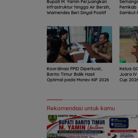
Bupati M. Yamin Perjuangkan
Semanga
Infrastruktur hingga Air Bersih,
Pemkab B
Wamendes Beri Sinyal Positif
Sambut H
Kabupat
Koordinasi PPID Diperkuat,
Ketua GO
Barito Timur Bidik Hasil
Juara I
Optimal pada Monev KIP 2026
Cup 2026
Pimpinan
Rekomendasi untuk kamu