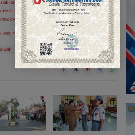
askibraka 2026, 30 Pelajar Terbaik Digembleng
ik Hasil Optimal pada Monev KIP 2026
nembak Pangdam Cup 2026, Bersaing dengan Pimpinan
SN Jadi Penggerak Transformasi Digital
rpilih
M Yamin