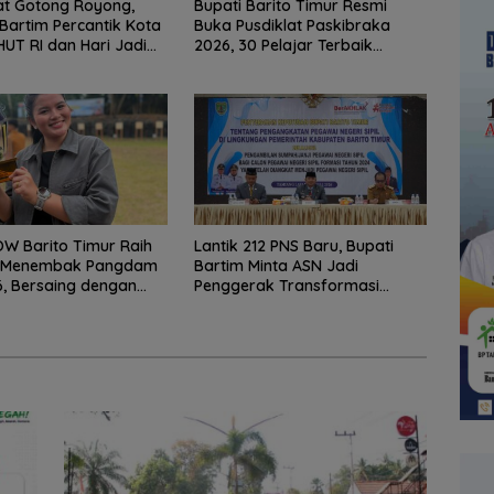
t Gotong Royong,
Bupati Barito Timur Resmi
artim Percantik Kota
Buka Pusdiklat Paskibraka
UT RI dan Hari Jadi
2026, 30 Pelajar Terbaik
en
Digembleng
W Barito Timur Raih
Lantik 212 PNS Baru, Bupati
V Menembak Pangdam
Bartim Minta ASN Jadi
, Bersaing dengan
Penggerak Transformasi
 TNI-Polri
Digital