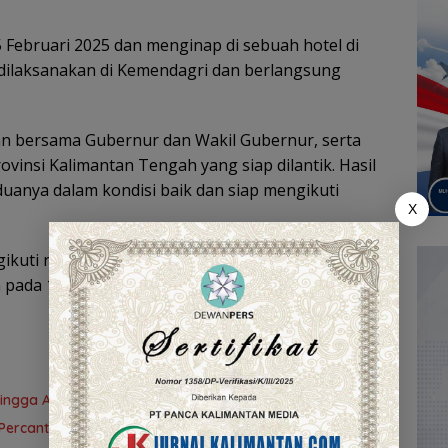
15 Februari 2025 dan menginap di sebuah hotel di
 dilaksanakan di Kemendagri dan berlangsung
n bersama Gubernur dan Wakil Gubernur, serta
ovinsi Kalimantan Tengah yang siap dilantik. Hasil
anya dalam kondisi baik dan siap mengikuti
X
kuti rangkaian kegiatan lainnya, termasuk gladi
 pada 19 Februari.
ingga Air Bersih, Wamendes Beri Sinyal Positif
ercantik Kota Sambut HUT RI dan Hari Jadi Kabupaten