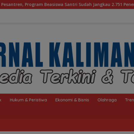
 Santri Sudah Jangkau 2.751 Penerima
Bagaimana KIP 
k
Hukum & Peristiwa
Ekonomi & Bisnis
Olahraga
Tre