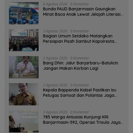
8 Agustus 2026
0 Komentar
Bunda PAUD Banjarmasin Gaungkan
Minat Baca Anak Lewat Jelajah Literasi
di Taman Jahri Saleh
3 Agustus 2026
0 Komentar
Bagian Umum Setdako Matangkan
Persiapan Pisah Sambut Kapolresta
Banjarmasin
2 Agustus 2026
0 Komentar
Bang Dhin: Jalur Banjarbaru–Batulicin
Jangan Makan Korban Lagi
2 Agustus 2026
0 Komentar
Kepala Bappenda Kalsel Pastikan Isu
Petugas Samsat dan Polantas Jaga
SPBU Mulai 1 Agustus Adalah Hoaks
3 Agustus 2026
0 Komentar
785 Warga Antusias Kunjungi KRI
Banjarmasin-592, Operasi Trisula Jaya
Tinggalkan Kesan di Kotabaru