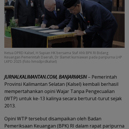
Ketua DPRD Kalsel, H Supian HK bersama Staf Ahli BPK RI Bidang
Keuangan Pemerintah Daerah, Dr Slamet kurniawan pada paripurna LHP
LKPD 2025 (foto hmsdprdkalsel)
‎JURNALKALIMANTAN.COM, BANJARMASIN
– Pemerintah
Provinsi Kalimantan Selatan (Kalsel) kembali berhasil
mempertahankan opini Wajar Tanpa Pengecualian
(WTP) untuk ke-13 kalinya secara berturut-turut sejak
2013.
Opini WTP tersebut disampaikan oleh Badan
Pemeriksaan Keuangan (BPK) RI dalam rapat paripurna