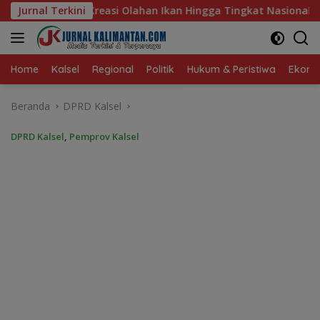
Langsung
 Ikan Hingga Tingkat Nasional Pada Lomba Masak Serba Ikan
Jurnal Terkini
ke
konten
Home
Kalsel
Regional
Politik
Hukum & Peristiwa
Ekonom
Beranda
DPRD Kalsel
DPRD Kalsel
,
Pemprov Kalsel