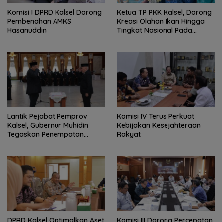
Komisi I DPRD Kalsel Dorong
Ketua TP PKK Kalsel, Dorong
Pembenahan AMKS
Kreasi Olahan Ikan Hingga
Hasanuddin
Tingkat Nasional Pada
Lomba Masak Serba Ikan
Lantik Pejabat Pemprov
Komisi IV Terus Perkuat
Kalsel, Gubernur Muhidin
Kebijakan Kesejahteraan
Tegaskan Penempatan
Rakyat
Berbasis Talenta
‎DPRD Kalsel Optimalkan Aset
‎Komisi III Dorong Percepatan