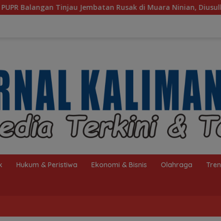
an Rusak di Muara Ninian, Diusulkan Dibangun pada 2027
k
Hukum & Peristiwa
Ekonomi & Bisnis
Olahraga
Tre