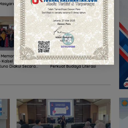
Masyarakat Cerdas
Tingkatkan IPLM dan TGM
i
 Memori Banua,
Hari Pustakawan Indonesia
p Kalsel Dorong
2026, Dispersip Kalsel Ajak
uno Diakui Secara
Perkuat Budaya Literasi