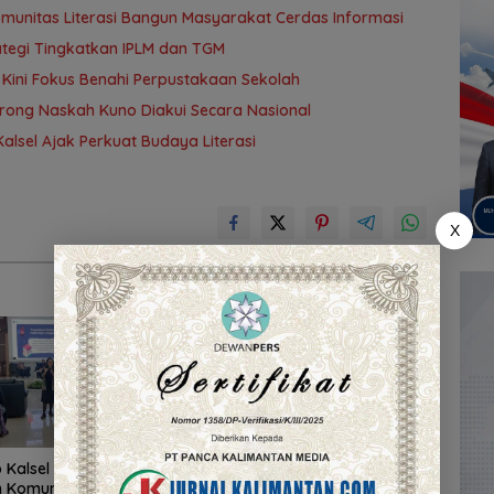
omunitas Literasi Bangun Masyarakat Cerdas Informasi
rategi Tingkatkan IPLM dan TGM
, Kini Fokus Benahi Perpustakaan Sekolah
orong Naskah Kuno Diakui Secara Nasional
alsel Ajak Perkuat Budaya Literasi
X
p Kalsel Dorong Sinergi
Metodologi Baru, Dispersip
 Komunitas Literasi
Kalsel Susun Strategi