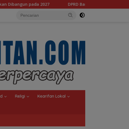
DPRD Banjarmasin Dorong Empat Regulasi Baru, Pemkot Sia
nd
Religi
Kearifan Lokal