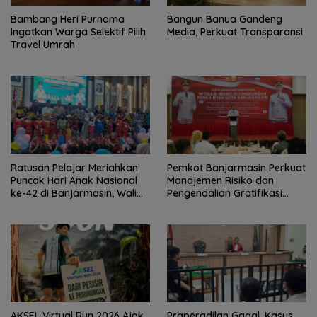
Bambang Heri Purnama
Bangun Banua Gandeng
Ingatkan Warga Selektif Pilih
Media, Perkuat Transparansi
Travel Umrah
Ratusan Pelajar Meriahkan
Pemkot Banjarmasin Perkuat
Puncak Hari Anak Nasional
Manajemen Risiko dan
ke-42 di Banjarmasin, Wali
Pengendalian Gratifikasi
Kota Ajak Wujudkan
Cegah Korupsi
Generasi Emas
AKSEL Virtual Run 2026 Ajak
Praperadilan Gagal, Kasus