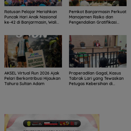
Ratusan Pelajar Meriahkan
Pemkot Banjarmasin Perkuat
Puncak Hari Anak Nasional
Manajemen Risiko dan
ke-42 di Banjarmasin, Wali
Pengendalian Gratifikasi
Kota Ajak Wujudkan
Cegah Korupsi
Generasi Emas
AKSEL Virtual Run 2026 Ajak
Praperadilan Gagal, Kasus
Pelari Berkontribusi Hijaukan
Tabrak Lari yang Tewaskan
Tahura Sultan Adam
Petugas Kebersihan di
Banjarmasin Masuk Tahap
Persidangan