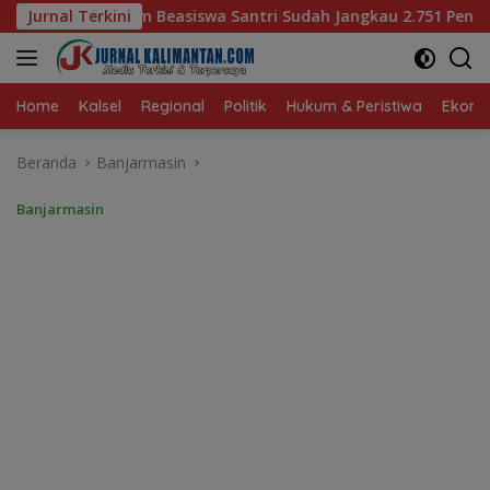
Langsung
antri Sudah Jangkau 2.751 Penerima
Jurnal Terkini
Bagaimana KIP Ha
ke
konten
Home
Kalsel
Regional
Politik
Hukum & Peristiwa
Ekonom
Beranda
Banjarmasin
Banjarmasin