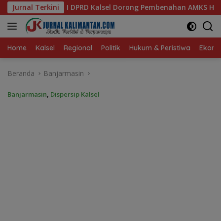
Langsung
sel Dorong Pembenahan AMKS Hasanuddin
Jurnal Terkini
Ketua TP PKK 
ke
konten
Home
Kalsel
Regional
Politik
Hukum & Peristiwa
Ekonom
Beranda
Banjarmasin
Banjarmasin
,
Dispersip Kalsel