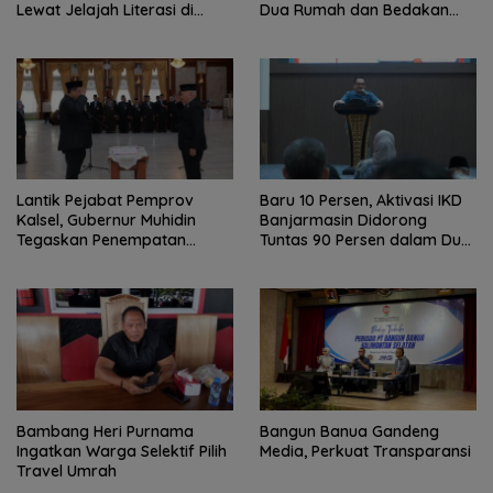
Lewat Jelajah Literasi di
Dua Rumah dan Bedakan
Taman Jahri Saleh
Terbakar
Lantik Pejabat Pemprov
Baru 10 Persen, Aktivasi IKD
Kalsel, Gubernur Muhidin
Banjarmasin Didorong
Tegaskan Penempatan
Tuntas 90 Persen dalam Dua
Berbasis Talenta
Bulan
Bambang Heri Purnama
Bangun Banua Gandeng
Ingatkan Warga Selektif Pilih
Media, Perkuat Transparansi
Travel Umrah