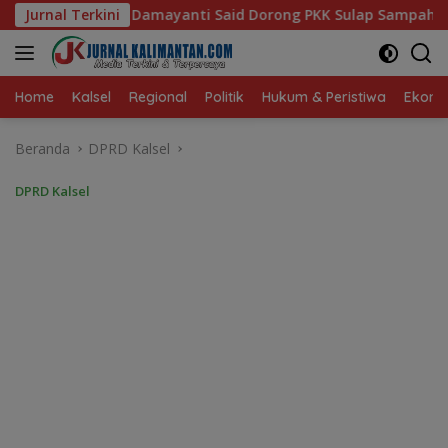
Langsung
aid Dorong PKK Sulap Sampah Jadi Sumber Penghasilan
Jurnal Terkini
ke
konten
Home
Kalsel
Regional
Politik
Hukum & Peristiwa
Ekonom
Beranda
DPRD Kalsel
DPRD Kalsel