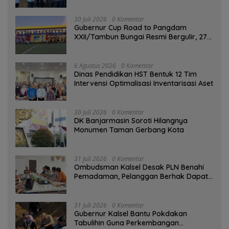
GEMARIKAN
30 Juli 2026
0 Komentar
Gubernur Cup Road to Pangdam
XXII/Tambun Bungai Resmi Bergulir, 27
Tim Kalsel-Kalteng Berebut Gelar
6 Agustus 2026
0 Komentar
Dinas Pendidikan HST Bentuk 12 Tim
Intervensi Optimalisasi Inventarisasi Aset
30 Juli 2026
0 Komentar
DK Banjarmasin Soroti Hilangnya
Monumen Taman Gerbang Kota
31 Juli 2026
0 Komentar
Ombudsman Kalsel Desak PLN Benahi
Pemadaman, Pelanggan Berhak Dapat
Kompensasi
31 Juli 2026
0 Komentar
Gubernur Kalsel Bantu Pokdakan
Tabulihin Guna Perkembangan