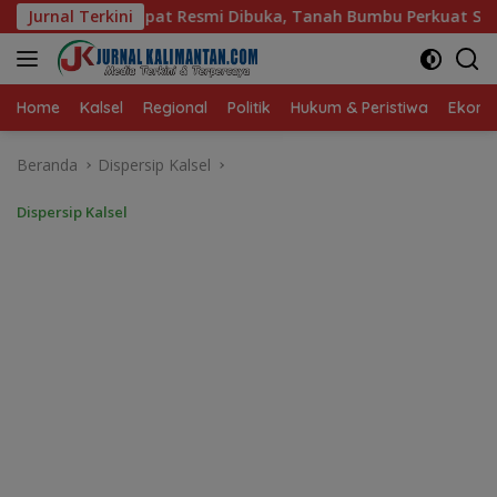
Langsung
a, Tanah Bumbu Perkuat Syiar Al-Qur’an dan Generasi Qurani
Jurnal Terkini
ke
konten
Home
Kalsel
Regional
Politik
Hukum & Peristiwa
Ekonom
Beranda
Dispersip Kalsel
Dispersip Kalsel