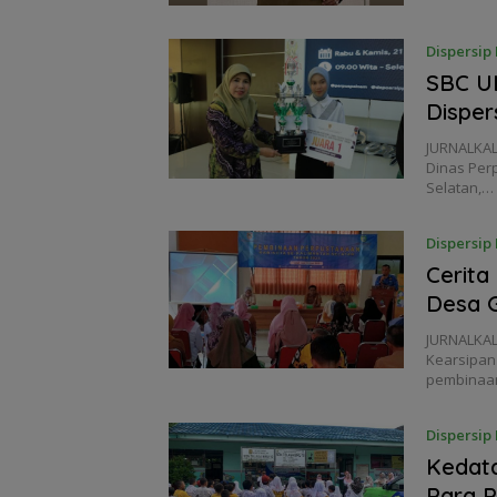
Dispersip 
SBC U
Disper
JURNALKA
Dinas Perp
Selatan,…
Dispersip 
Cerita
Desa 
JURNALKAL
Kearsipan 
pembina
Dispersip 
Kedata
Para P