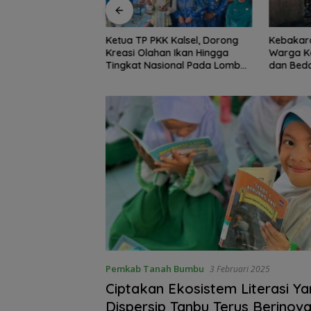
K Kalsel, Dorong
Kebakaran Dini Hari Gegerkan
Peringat
an Ikan Hingga
Warga Kelayan B, Dua Rumah
Kotabar
ional Pada Lomba
dan Bedakan Terbakar
Lindungi
 Ikan
Pemkab Tanah Bumbu
3 Februari 2025
Ciptakan Ekosistem Literasi Ya
Dispersip Tanbu Terus Berinova