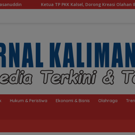
P PKK Kalsel, Dorong Kreasi Olahan Ikan Hingga Tingkat Nasio
k
Hukum & Peristiwa
Ekonomi & Bisnis
Olahraga
Tre