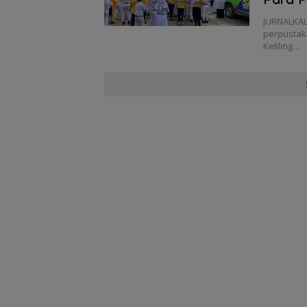
JURNALKAL
perpustaka
Keliling…