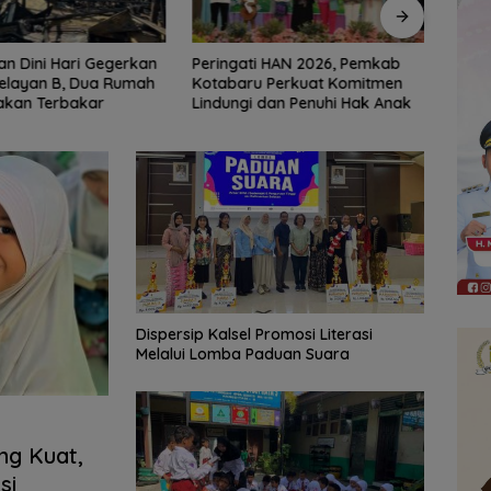
i HAN 2026, Pemkab
Jaga Kondusivitas HSS,
Erick
u Perkuat Komitmen
Intelkam Polda Kalsel Dorong
Usai 
 dan Penuhi Hak Anak
Persatuan dan Musyawarah
Dispersip Kalsel Promosi Literasi
Melalui Lomba Paduan Suara
ng Kuat,
si