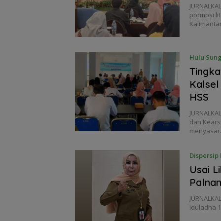
JURNALKAL
promosi li
Kalimant
Hulu Sung
Tingka
Kalsel
HSS
JURNALKAL
dan Kearsi
menyasa
Dispersip 
Usai L
Palnam
JURNALKAL
Iduladha 1