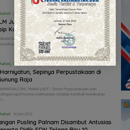
Kalsel
23 Juni 2023
LM Juarai Lomba Paduan Suara
sip Kalsel
LIMANTAN.COM, BANJARMASIN – Pada Lomba Paduan Suara
ustakaan dan Kearsipan (Dispersip) Provinsi Kalimantan
Kalsel
,
Tanah Laut
20 Juni 2023
 Harniyatun, Sepinya Perpustakaan di
Gunung Raja
IMANTAN.COM, TANAH LAUT – Dinas Perpustakaan dan
(Dispersip) Provinsi Kalimantan Selatan kembali melakukan
an…
Kalsel
16 Juni 2023
ngan Pusling Palnam Disambut Antusias
eserta Didik SDN Telaga Biru 10