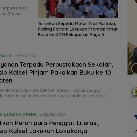
 Perpustakaan
mbu (Tanbu)
Turunkan Sepeda Motor Trail Pustaka,
Pusling Palnam Lakukan Promosi Minat
Baca ke-SDN Pekapuran Raya 5
Kalsel
2 Maret 2024
yanan Terpadu Perpustakaan Sekolah,
sip Kalsel Pinjam Pakaikan Buku ke 10
aten
IMANTAN.COM, HULU SUNGAI TENGAH – Dalam rangka
kan minat dan budaya baca masyarakat, khususnya para…
sin
,
Dispersip Kalsel
2 Agustus 2023
tkan Peran para Penggiat Literasi,
sip Kalsel Lakukan Lokakarya