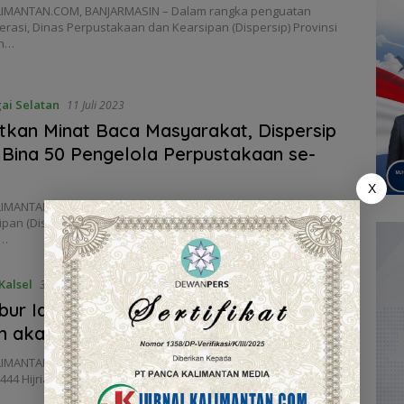
IMANTAN.COM, BANJARMASIN – Dalam rangka penguatan
terasi, Dinas Perpustakaan dan Kearsipan (Dispersip) Provinsi
an…
ai Selatan
11 Juli 2023
tkan Minat Baca Masyarakat, Dispersip
 Bina 50 Pengelola Perpustakaan se-
X
IMANTAN.COM, HULU SUNGAI SELATAN – Dinas Perpustakaan
pan (Dispersip) Provinsi Kalimantan Selatan kembali
r…
Kalsel
30 Juni 2023
ibur Iduladha 1444 H, Perpustakaan
 akan Buka Lagi Akhir Pekan ini
IMANTAN.COM, BANJARMASIN – Setelah libur dan cuti bersama
444 Hijriah, layanan perpustakaan milik Pemerintah…