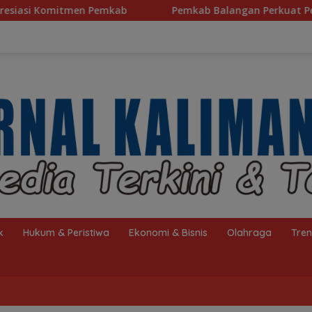
kab
Pemkab Balangan Perkuat Pendidikan Pesantren, Pr
k
Hukum & Peristiwa
Ekonomi & Bisnis
Olahraga
Tre