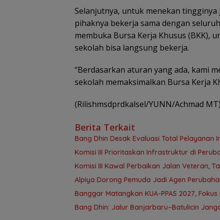
Selanjutnya, untuk menekan tingginya
pihaknya bekerja sama dengan seluruh 
membuka Bursa Kerja Khusus (BKK), u
sekolah bisa langsung bekerja.
“Berdasarkan aturan yang ada, kami m
sekolah memaksimalkan Bursa Kerja Khu
(Rilishmsdprdkalsel/YUNN/Achmad MT
Berita Terkait
‎Bang Dhin Desak Evaluasi Total Pelayanan In
‎Komisi III Prioritaskan Infrastruktur di Per
Komisi III Kawal Perbaikan Jalan Veteran, 
‎Alpiya Dorong Pemuda Jadi Agen Perubaha
‎Banggar Matangkan KUA-PPAS 2027, Foku
Bang Dhin: Jalur Banjarbaru–Batulicin Jan