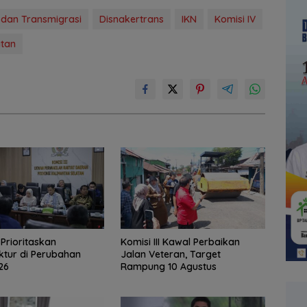
 dan Transmigrasi
Disnakertrans
IKN
Komisi IV
atan
I Prioritaskan
Komisi III Kawal Perbaikan
uktur di Perubahan
Jalan Veteran, Target
26
Rampung 10 Agustus