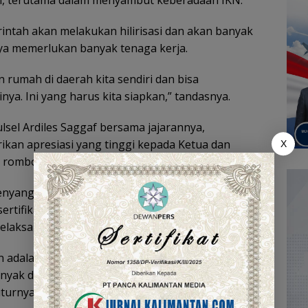
h, terutama dalam menyambut keberadaan IKN.
ntah akan melakukan hilirisasi dan akan banyak
ya memerlukan banyak tenaga kerja.
 rumah di daerah kita sendiri dan bisa
nya. Ini yang harus kita siapkan,” tandasnya.
lsel Ardiles Saggaf bersama jajarannya,
an apresiasi yang tinggi kepada Ketua dan
X
a rombongan yang bertandang ke kantornya.
penyangga IKN tentu perlu juga menyiapkan sumber
ertifikasi kompetensi, khususnya di bidang alat
melaksanakan pembangunan infrastruktur.
an adalah yang mempunyai sertifikasi kompetensi
banyak dibutuhkan. InsyaAllah sinergi kami dengan
turnya.