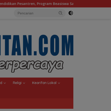
ogram Beasiswa Santri Sudah Jangkau 2.751 Penerima
nd
Religi
Kearifan Lokal