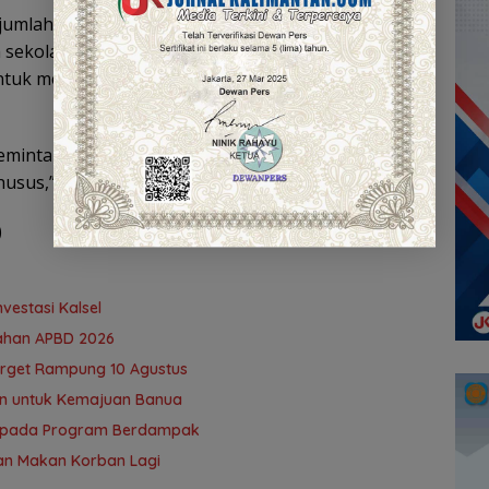
 jumlah pengangguran dari lulusan SMA dan SMK,
sekolah di bawah binaan Dinas Pendidikan Sulsel
ntuk membantu menyiapkan alumni setelah lulus
eminta kepada Dinas Pendidikan agar semua
sus,” ujar Ardiles.
)
vestasi Kalsel
ubahan APBD 2026
Target Rampung 10 Agustus
n untuk Kemajuan Banua ‎
s pada Program Berdampak
gan Makan Korban Lagi