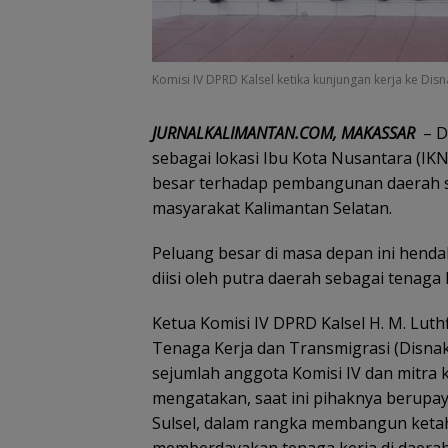
Komisi IV DPRD Kalsel ketika kunjungan kerja ke Disn
JURNALKALIMANTAN.COM, MAKASSAR
– D
sebagai lokasi Ibu Kota Nusantara (IK
besar terhadap pembangunan daerah s
masyarakat Kalimantan Selatan.
Peluang besar di masa depan ini hend
diisi oleh putra daerah sebagai tenaga k
Ketua Komisi IV DPRD Kalsel H. M. Luthf
Tenaga Kerja dan Transmigrasi (Disnak
sejumlah anggota Komisi IV dan mitra ke
mengatakan, saat ini pihaknya berup
Sulsel, dalam rangka membangun keta