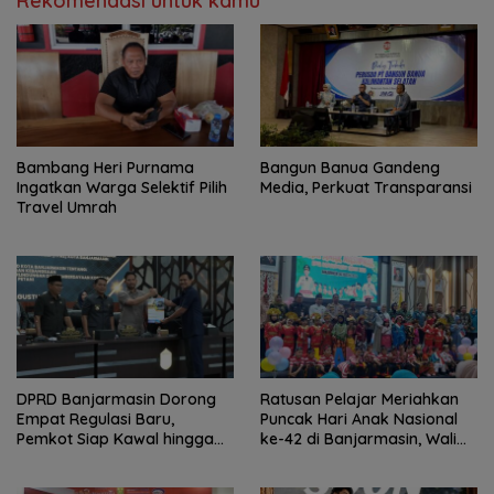
Rekomendasi untuk kamu
Bambang Heri Purnama
Bangun Banua Gandeng
Ingatkan Warga Selektif Pilih
Media, Perkuat Transparansi
Travel Umrah
DPRD Banjarmasin Dorong
Ratusan Pelajar Meriahkan
Empat Regulasi Baru,
Puncak Hari Anak Nasional
Pemkot Siap Kawal hingga
ke-42 di Banjarmasin, Wali
Jadi Perda
Kota Ajak Wujudkan
Generasi Emas