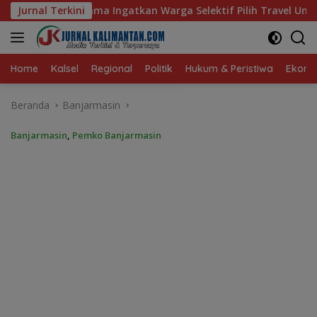
Langsung
Warga Selektif Pilih Travel Umrah
Jurnal Terkini
Bangun Banua Gand
ke
konten
Home
Kalsel
Regional
Politik
Hukum & Peristiwa
Ekonom
Beranda
Banjarmasin
Banjarmasin
,
Pemko Banjarmasin