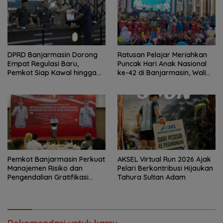
DPRD Banjarmasin Dorong
Ratusan Pelajar Meriahkan
Empat Regulasi Baru,
Puncak Hari Anak Nasional
Pemkot Siap Kawal hingga
ke-42 di Banjarmasin, Wali
Jadi Perda
Kota Ajak Wujudkan
Generasi Emas
Pemkot Banjarmasin Perkuat
AKSEL Virtual Run 2026 Ajak
Manajemen Risiko dan
Pelari Berkontribusi Hijaukan
Pengendalian Gratifikasi
Tahura Sultan Adam
Cegah Korupsi