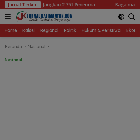
Langsung
.751 Penerima
Jurnal Terkini
Bagaimana KIP Hadapi Deepfake dan Ho
ke
konten
Home
Kalsel
Regional
Politik
Hukum & Peristiwa
Ekonom
Beranda
Nasional
Nasional