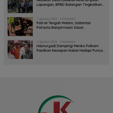
Relawan Desa Dibekali Keterampilan
Lapangan, BPBD Balangan Tingkatkan
Kesiapsiagaan Bencana
1 Agustus 2026
0 Komentar
Patroli Tengah Malam, Satlantas
Polresta Banjarmasin Sasar
Pelanggaran dan Balap Liar
2 Agustus 2026
0 Komentar
Hasnuryadi Dampingi Menko Polkam
Pastikan Kesiapan Kalsel Hadapi Puncak
Musim Kemarau