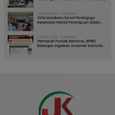
PAD Diproyeksi Rp557,7 Miliar
3 Agustus 2026
0 Komentar
GOW Kotabaru Soroti Pentingnya
Kesehatan Mental Perempuan dalam
Pertemuan Rutin
2 Agustus 2026
0 Komentar
Memasuki Puncak Kemarau, BPBD
Balangan Ingatkan Ancaman Karhutla
dan Kebakaran Permukiman