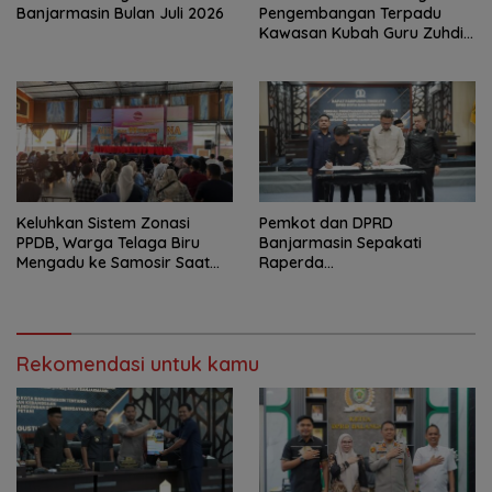
Banjarmasin Bulan Juli 2026
Pengembangan Terpadu
Kawasan Kubah Guru Zuhdi
sebagai Destinasi Wisata
Religi
Keluhkan Sistem Zonasi
Pemkot dan DPRD
PPDB, Warga Telaga Biru
Banjarmasin Sepakati
Mengadu ke Samosir Saat
Raperda
Reses
Pertanggungjawaban APBD
2025
Rekomendasi untuk kamu