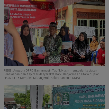
RESES : Anggota DPRD Banjarmasin Taufik Husin menggelar kegiatan
Penelaahan dan Aspirasi Masyarakat Dapil Banjarmasin Utara di Jalan
HKSN RT 15 Komplek Kebun Jeruk, Kelurahan Kuin Utara.