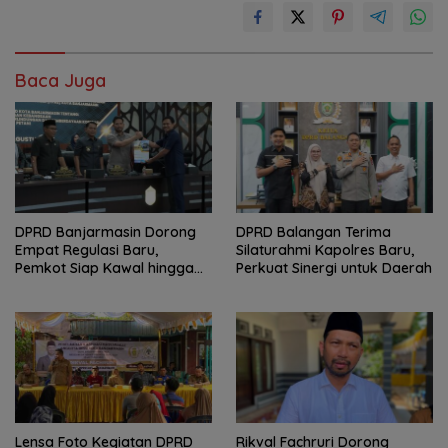
Baca Juga
DPRD Banjarmasin Dorong
DPRD Balangan Terima
Empat Regulasi Baru,
Silaturahmi Kapolres Baru,
Pemkot Siap Kawal hingga
Perkuat Sinergi untuk Daerah
Jadi Perda
Lensa Foto Kegiatan DPRD
Rikval Fachruri Dorong