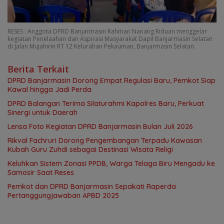
RESES : Anggota DPRD Banjarmasin Rahman Nanang Riduan menggelar
kegiatan Penelaahan dan Aspirasi Masyarakat Dapil Banjarmasin Selatan
di Jalan Mujahirin RT 12 Kelurahan Pekauman, Banjarmasin Selatan.
Berita Terkait
DPRD Banjarmasin Dorong Empat Regulasi Baru, Pemkot Siap
Kawal hingga Jadi Perda
DPRD Balangan Terima Silaturahmi Kapolres Baru, Perkuat
Sinergi untuk Daerah
Lensa Foto Kegiatan DPRD Banjarmasin Bulan Juli 2026
Rikval Fachruri Dorong Pengembangan Terpadu Kawasan
Kubah Guru Zuhdi sebagai Destinasi Wisata Religi
Keluhkan Sistem Zonasi PPDB, Warga Telaga Biru Mengadu ke
Samosir Saat Reses
Pemkot dan DPRD Banjarmasin Sepakati Raperda
Pertanggungjawaban APBD 2025