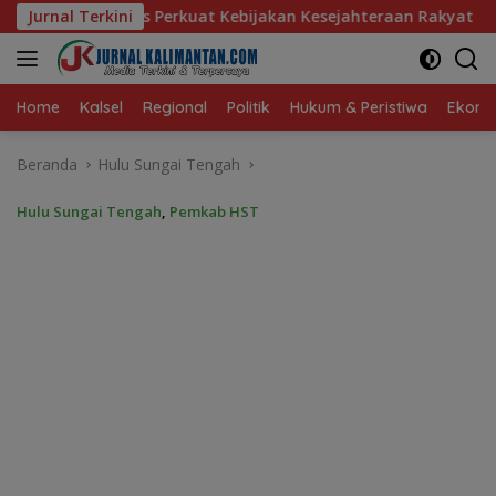
Langsung
 Kebijakan Kesejahteraan Rakyat
Jurnal Terkini
Baru 10 Persen, Aktiv
ke
konten
Home
Kalsel
Regional
Politik
Hukum & Peristiwa
Ekonom
Beranda
Hulu Sungai Tengah
Hulu Sungai Tengah
,
Pemkab HST