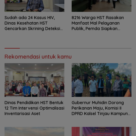
Sudah ada 24 Kasus HIV,
8216 Warga HST Rasakan
Dinas Kesehatan HST
Manfaat Mal Pelayanan
Gencarkan Skrining Deteksi
Publik, Pemda Siapkan
Dini
Antrean Online
Rekomendasi untuk kamu
Dinas Pendidikan HST Bentuk
Gubernur Muhidin Dorong
12 Tim Intervensi Optimalisasi
Perikanan Maju, Komisi II
Inventarisasi Aset
DPRD Kalsel Tinjau Kampung
Gabus Haruan dan
Gencarkan GEMARIKAN