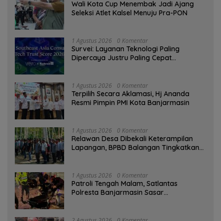
Wali Kota Cup Menembak Jadi Ajang
Seleksi Atlet Kalsel Menuju Pra-PON
1 Agustus 2026
0 Komentar
Survei: Layanan Teknologi Paling
Dipercaya Justru Paling Cepat
Ditinggalkan Saat Bermasalah
1 Agustus 2026
0 Komentar
‎Terpilih Secara Aklamasi, Hj Ananda
Resmi Pimpin PMI Kota Banjarmasin
1 Agustus 2026
0 Komentar
Relawan Desa Dibekali Keterampilan
Lapangan, BPBD Balangan Tingkatkan
Kesiapsiagaan Bencana
1 Agustus 2026
0 Komentar
Patroli Tengah Malam, Satlantas
Polresta Banjarmasin Sasar
Pelanggaran dan Balap Liar
2 Agustus 2026
0 Komentar