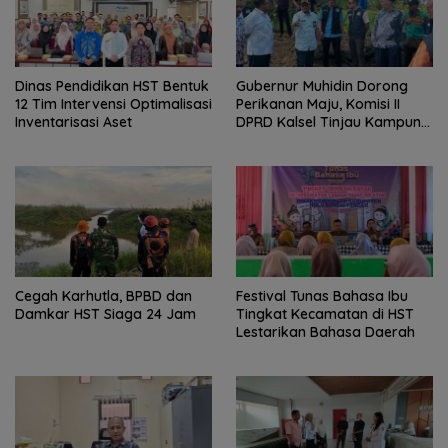
Dinas Pendidikan HST Bentuk
Gubernur Muhidin Dorong
12 Tim Intervensi Optimalisasi
Perikanan Maju, Komisi II
Inventarisasi Aset
DPRD Kalsel Tinjau Kampung
Gabus Haruan dan
Gencarkan GEMARIKAN
Cegah Karhutla, BPBD dan
Festival Tunas Bahasa Ibu
Damkar HST Siaga 24 Jam
Tingkat Kecamatan di HST
Lestarikan Bahasa Daerah