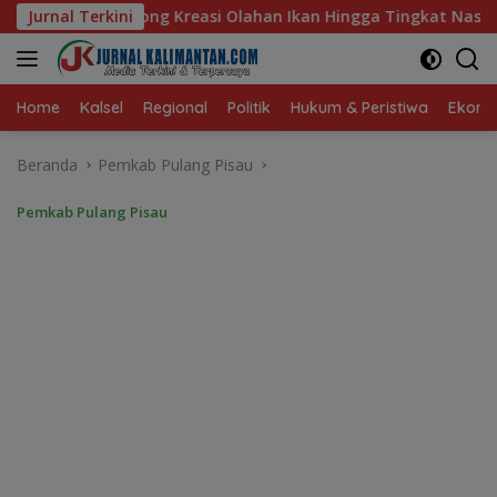
Langsung
ahan Ikan Hingga Tingkat Nasional Pada Lomba Masak Serba Ik
Jurnal Terkini
ke
konten
Home
Kalsel
Regional
Politik
Hukum & Peristiwa
Ekonom
Beranda
Pemkab Pulang Pisau
Pemkab Pulang Pisau