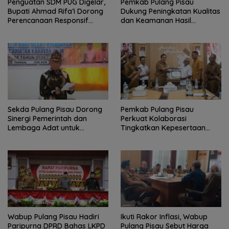
Penguatan SDM PUG Digelar,
Pemkab Pulang Pisau
Bupati Ahmad Rifa’i Dorong
Dukung Peningkatan Kualitas
Perencanaan Responsif
dan Keamanan Hasil
Gender
Perikanan
Sekda Pulang Pisau Dorong
Pemkab Pulang Pisau
Sinergi Pemerintah dan
Perkuat Kolaborasi
Lembaga Adat untuk
Tingkatkan Kepesertaan
Pembangunan Daerah
JKN-KIS
Wabup Pulang Pisau Hadiri
Ikuti Rakor Inflasi, Wabup
Paripurna DPRD Bahas LKPD
Pulang Pisau Sebut Harga