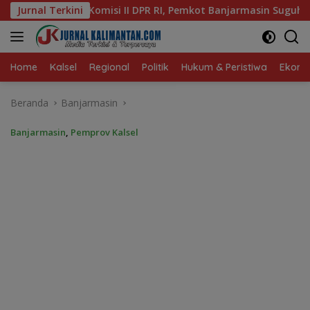
Langsung
, Pemkot Banjarmasin Suguhkan Cita Rasa Khas Banjar
Jurnal Terkini
ke
konten
Home
Kalsel
Regional
Politik
Hukum & Peristiwa
Ekonom
Beranda
Banjarmasin
Banjarmasin
,
Pemprov Kalsel