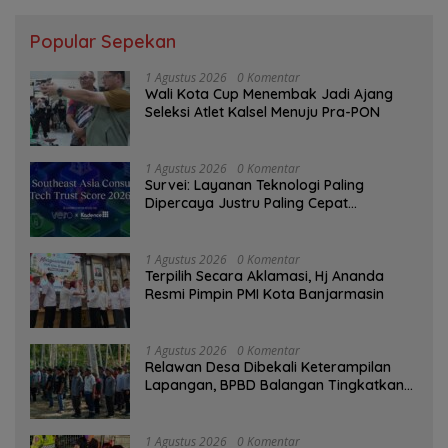
Popular Sepekan
1 Agustus 2026
0 Komentar
Wali Kota Cup Menembak Jadi Ajang
Seleksi Atlet Kalsel Menuju Pra-PON
1 Agustus 2026
0 Komentar
Survei: Layanan Teknologi Paling
Dipercaya Justru Paling Cepat
Ditinggalkan Saat Bermasalah
1 Agustus 2026
0 Komentar
‎Terpilih Secara Aklamasi, Hj Ananda
Resmi Pimpin PMI Kota Banjarmasin
1 Agustus 2026
0 Komentar
Relawan Desa Dibekali Keterampilan
Lapangan, BPBD Balangan Tingkatkan
Kesiapsiagaan Bencana
1 Agustus 2026
0 Komentar