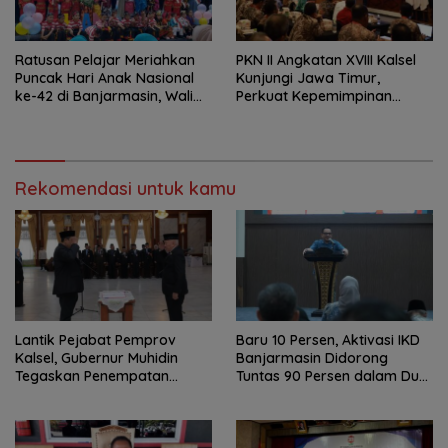
Ratusan Pelajar Meriahkan
PKN II Angkatan XVIII Kalsel
Puncak Hari Anak Nasional
Kunjungi Jawa Timur,
ke-42 di Banjarmasin, Wali
Perkuat Kepemimpinan
Kota Ajak Wujudkan
Adaptif
Generasi Emas
Rekomendasi untuk kamu
Lantik Pejabat Pemprov
Baru 10 Persen, Aktivasi IKD
Kalsel, Gubernur Muhidin
Banjarmasin Didorong
Tegaskan Penempatan
Tuntas 90 Persen dalam Dua
Berbasis Talenta
Bulan