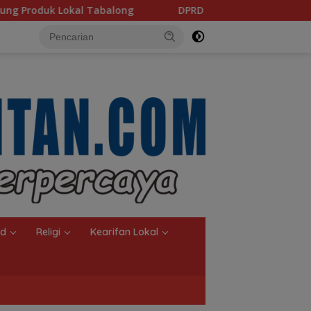
DPRD Balangan Manfaatkan Podcast untuk Perluas Inform
nd
Religi
Kearifan Lokal