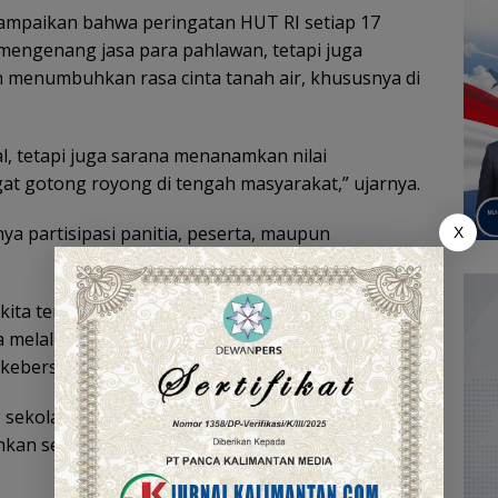
mpaikan bahwa peringatan HUT RI setiap 17
engenang jasa para pahlawan, tetapi juga
enumbuhkan rasa cinta tanah air, khususnya di
l, tetapi juga sarana menanamkan nilai
at gotong royong di tengah masyarakat,” ujarnya.
ya partisipasi panitia, peserta, maupun
X
kita terhadap bangsa dan negara tidak hanya
 melalui aksi nyata, kerja sama, dan partisipasi
 kebersamaan,” tambahnya.
, sekolah, dan desa yang diselenggarakan
kan semangat gotong royong, sportivitas,