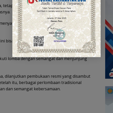
, tetapi juga mempererat silaturahmi antarwarga
asnya.
, menyampaikan apresiasi atas terselenggaranya
ni bisa lebih meriah, karena antusiasme
ikuti lomba dengan semangat dan menjunjung
a, dilanjutkan pembukaan resmi yang disambut
telah itu, berbagai perlombaan tradisional
an dan semangat kebersamaan.