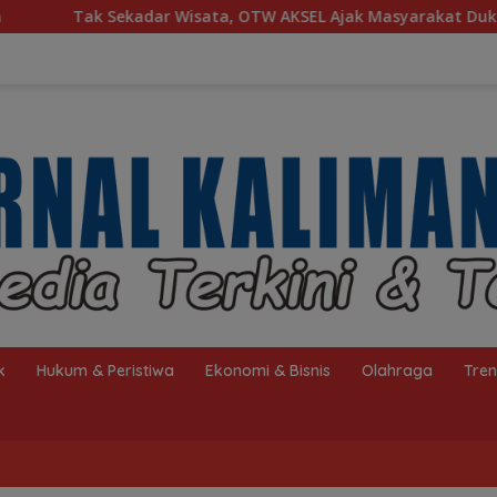
, OTW AKSEL Ajak Masyarakat Dukung Produk Lokal Tabalong
k
Hukum & Peristiwa
Ekonomi & Bisnis
Olahraga
Tre