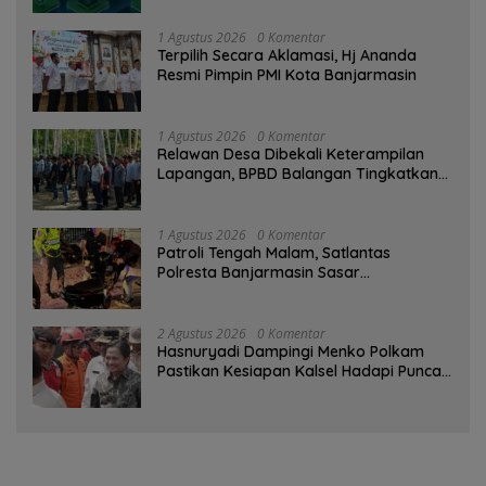
1 Agustus 2026
0 Komentar
‎Terpilih Secara Aklamasi, Hj Ananda
Resmi Pimpin PMI Kota Banjarmasin
1 Agustus 2026
0 Komentar
Relawan Desa Dibekali Keterampilan
Lapangan, BPBD Balangan Tingkatkan
Kesiapsiagaan Bencana
1 Agustus 2026
0 Komentar
Patroli Tengah Malam, Satlantas
Polresta Banjarmasin Sasar
Pelanggaran dan Balap Liar
2 Agustus 2026
0 Komentar
Hasnuryadi Dampingi Menko Polkam
Pastikan Kesiapan Kalsel Hadapi Puncak
Musim Kemarau