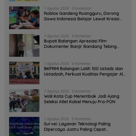
1 Agustus 2026
0 Komentar
Roblox Gandeng Ruangguru, Dorong
Siswa Indonesia Belajar Lewat Kreasi
Digital
1 Agustus 2026
0 Komentar
Bupati Balangan Apresiasi Film
Dokumenter Banjir Bandang Tebing
Tinggi sebagai Media Edukasi
1 Agustus 2026
0 Komentar
BKPRMI Balangan Latih 100 Ustadz dan
Ustadzah, Perkuat Kualitas Pengajar Al-
Qur’an
1 Agustus 2026
0 Komentar
Wali Kota Cup Menembak Jadi Ajang
Seleksi Atlet Kalsel Menuju Pra-PON
1 Agustus 2026
0 Komentar
Survei: Layanan Teknologi Paling
Dipercaya Justru Paling Cepat
Ditinggalkan Saat Bermasalah