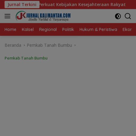
Langsung
Kebijakan Kesejahteraan Rakyat
Jurnal Terkini
Baru 10 Persen, Aktiva
ke
konten
Home
Kalsel
Regional
Politik
Hukum & Peristiwa
Ekonom
Beranda
Pemkab Tanah Bumbu
Pemkab Tanah Bumbu