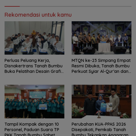
Rekomendasi untuk kamu
Perluas Peluang Kerja,
MTQN ke-23 Simpang Empat
Disnakertrans Tanah Bumbu
Resmi Dibuka, Tanah Bumbu
Buka Pelatihan Desain Grafis
Perkuat Syiar Al-Qur’an dan
dan Barbershop
Generasi Qurani
Tampil Kompak dengan 10
Perubahan KUA-PPAS 2026
Personel, Paduan Suara TP
Disepakati, Pemkab Tanah
PKK Tanah Bumbu Sabet
Bumbu Tekankan Anggaran