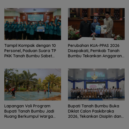
dan Barbershop
Generasi Qurani
Tampil Kompak dengan 10
Perubahan KUA-PPAS 2026
Personel, Paduan Suara TP
Disepakati, Pemkab Tanah
PKK Tanah Bumbu Sabet
Bumbu Tekankan Anggaran
Juara II
Berbasis Kinerja
Lapangan Voli Program
Bupati Tanah Bumbu Buka
Bupati Tanah Bumbu Jadi
Diklat Calon Paskibraka
Ruang Berkumpul Warga
2026, Tekankan Disiplin dan
Desa Madu Retno
Integritas