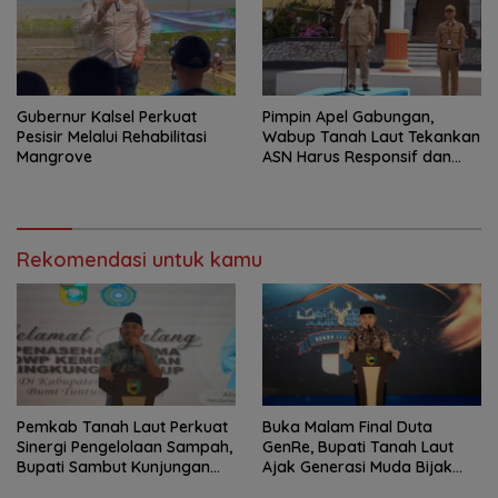
Gubernur Kalsel Perkuat
Pimpin Apel Gabungan,
Pesisir Melalui Rehabilitasi
Wabup Tanah Laut Tekankan
Mangrove
ASN Harus Responsif dan
Profesional
Rekomendasi untuk kamu
Pemkab Tanah Laut Perkuat
Buka Malam Final Duta
Sinergi Pengelolaan Sampah,
GenRe, Bupati Tanah Laut
Bupati Sambut Kunjungan
Ajak Generasi Muda Bijak
Istri Menteri LH
Bermedia Sosial