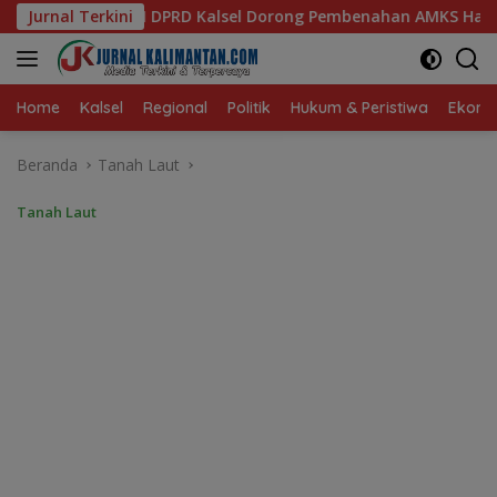
Langsung
l Dorong Pembenahan AMKS Hasanuddin
Jurnal Terkini
Ketua TP PKK K
ke
konten
Home
Kalsel
Regional
Politik
Hukum & Peristiwa
Ekonom
Beranda
Tanah Laut
Tanah Laut