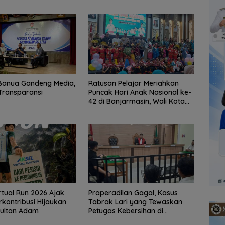
Banua Gandeng Media,
Ratusan Pelajar Meriahkan
Transparansi
Puncak Hari Anak Nasional ke-
42 di Banjarmasin, Wali Kota
Ajak Wujudkan Generasi Emas
rtual Run 2026 Ajak
Praperadilan Gagal, Kasus
rkontribusi Hijaukan
Tabrak Lari yang Tewaskan
Sultan Adam
Petugas Kebersihan di
Banjarmasin Masuk Tahap