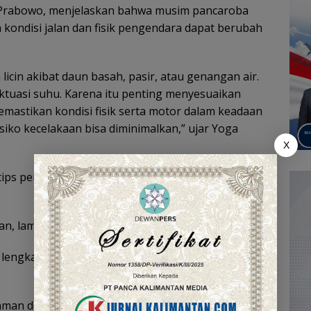
a Prabowo, menjelaskan bahwa musim pancaroba
kondisi jalan dan fisik pengendara dapat berubah
icin akibat daun basah, pasir, atau genangan air.
uktuasi suhu. Karena itu penting menyesuaikan
mastikan kondisi fisik serta motor dalam keadaan
siko kecelakaan bisa diminimalkan,” ujar Yoga
X
ips penting agar aman berkendara di musim
an, lampu, dan sistem kelistrikan.
lengkap — helm SNI, jaket, sarung tangan, dan
 aman dengan kendaraan lain.