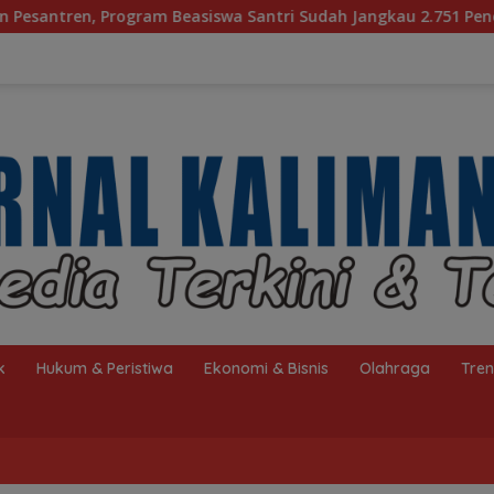
 Santri Sudah Jangkau 2.751 Penerima
Bagaimana KIP 
k
Hukum & Peristiwa
Ekonomi & Bisnis
Olahraga
Tre