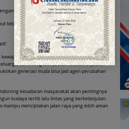
mengantuk.
ut tebal, angin kencang, hujan mendadak;
if:
ewajiban, tapi gaya hidup. Biasakan perilaku
eluarga, dan orang lain. Jadilah teladan di jalan,
ktikan generasi muda bisa jadi agen perubahan
mendorong kesadaran masyarakat akan pentingnya
n budaya tertib lalu lintas yang berkelanjutan.
akini mampu menciptakan jalan raya yang lebih aman