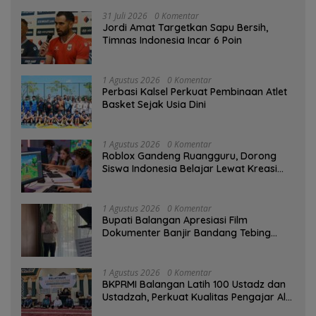
31 Juli 2026
0 Komentar
Jordi Amat Targetkan Sapu Bersih,
Timnas Indonesia Incar 6 Poin
1 Agustus 2026
0 Komentar
Perbasi Kalsel Perkuat Pembinaan Atlet
Basket Sejak Usia Dini
1 Agustus 2026
0 Komentar
Roblox Gandeng Ruangguru, Dorong
Siswa Indonesia Belajar Lewat Kreasi
Digital
1 Agustus 2026
0 Komentar
Bupati Balangan Apresiasi Film
Dokumenter Banjir Bandang Tebing
Tinggi sebagai Media Edukasi
1 Agustus 2026
0 Komentar
BKPRMI Balangan Latih 100 Ustadz dan
Ustadzah, Perkuat Kualitas Pengajar Al-
Qur’an