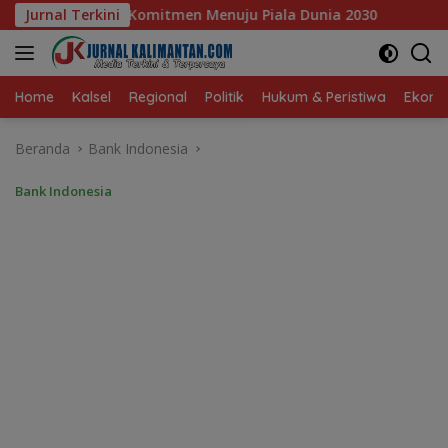
Langsung
nuju Piala Dunia 2030
Jurnal Terkini
Pelajar Balangan Terima Progr
ke
konten
Home
Kalsel
Regional
Politik
Hukum & Peristiwa
Ekonom
Beranda
Bank Indonesia
Bank Indonesia