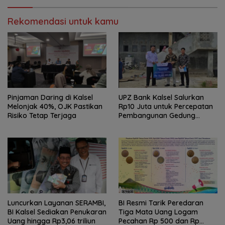
Rekomendasi untuk kamu
Pinjaman Daring di Kalsel
UPZ Bank Kalsel Salurkan
Melonjak 40%, OJK Pastikan
Rp10 Juta untuk Percepatan
Risiko Tetap Terjaga
Pembangunan Gedung
Tahfidz Qur’an di Balangan
Luncurkan Layanan SERAMBI,
BI Resmi Tarik Peredaran
BI Kalsel Sediakan Penukaran
Tiga Mata Uang Logam
Uang hingga Rp3,06 triliun
Pecahan Rp 500 dan Rp