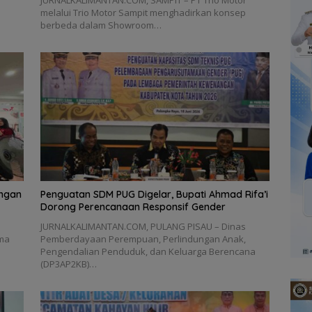
JURNALKALIMANTAN.COM, SAMPIT – PT Trio Motor
melalui Trio Motor Sampit menghadirkan konsep
berbeda dalam Showroom…
ungan
Penguatan SDM PUG Digelar, Bupati Ahmad Rifa’i
Dorong Perencanaan Responsif Gender
JURNALKALIMANTAN.COM, PULANG PISAU – Dinas
ama
Pemberdayaan Perempuan, Perlindungan Anak,
Pengendalian Penduduk, dan Keluarga Berencana
(DP3AP2KB)…