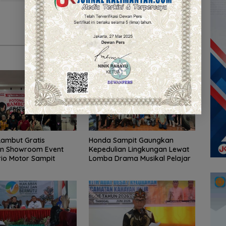
ambut Gratis
Honda Sampit Gaungkan
n Showroom Event
Kepedulian Lingkungan Lewat
io Motor Sampit
Lomba Drama Musikal Pelajar