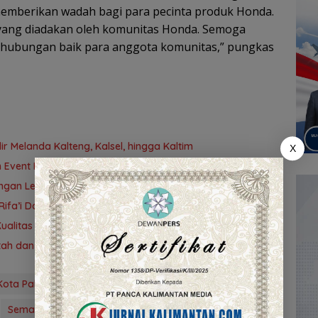
memberikan wadah bagi para pecinta produk Honda.
in yang diadakan oleh komunitas Honda. Semoga
n hubungan baik para anggota komunitas,” pungkas
 Melanda Kalteng, Kalsel, hingga Kaltim
X
Event Honda Trio Motor Sampit
ngan Lewat Lomba Drama Musikal Pelajar
Rifa’i Dorong Perencanaan Responsif Gender
ualitas dan Keamanan Hasil Perikanan
intah dan Lembaga Adat untuk Pembangunan Daerah
Kota Palangkaraya
Main dealer Honda
Night ride
Semangat Sinergi bagi Negeri