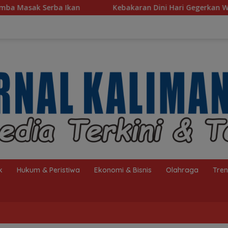
Kebakaran Dini Hari Gegerkan Warga Kelayan B, Dua Rumah d
k
Hukum & Peristiwa
Ekonomi & Bisnis
Olahraga
Tre