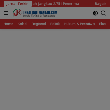
Langsung
kau 2.751 Penerima
Jurnal Terkini
Bagaimana KIP Hadapi Deepfake d
ke
konten
Home
Kalsel
Regional
Politik
Hukum & Peristiwa
Ekonom