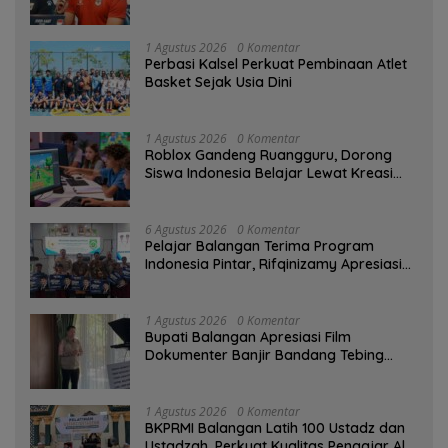
1 Agustus 2026
0 Komentar
Perbasi Kalsel Perkuat Pembinaan Atlet
Basket Sejak Usia Dini
1 Agustus 2026
0 Komentar
Roblox Gandeng Ruangguru, Dorong
Siswa Indonesia Belajar Lewat Kreasi
Digital
6 Agustus 2026
0 Komentar
Pelajar Balangan Terima Program
Indonesia Pintar, Rifqinizamy Apresiasi
Komitmen Pemkab
1 Agustus 2026
0 Komentar
Bupati Balangan Apresiasi Film
Dokumenter Banjir Bandang Tebing
Tinggi sebagai Media Edukasi
1 Agustus 2026
0 Komentar
BKPRMI Balangan Latih 100 Ustadz dan
Ustadzah, Perkuat Kualitas Pengajar Al-