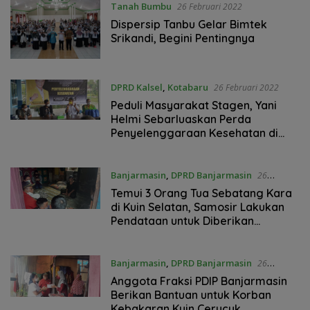
Tanah Bumbu
26 Februari 2022
Dispersip Tanbu Gelar Bimtek
Srikandi, Begini Pentingnya
DPRD Kalsel
,
Kotabaru
26 Februari 2022
Peduli Masyarakat Stagen, Yani
Helmi Sebarluaskan Perda
Penyelenggaraan Kesehatan di
Kotabaru
Banjarmasin
,
DPRD Banjarmasin
26
Februari 2022
Temui 3 Orang Tua Sebatang Kara
di Kuin Selatan, Samosir Lakukan
Pendataan untuk Diberikan
Bantuan
Banjarmasin
,
DPRD Banjarmasin
26
Februari 2022
Anggota Fraksi PDIP Banjarmasin
Berikan Bantuan untuk Korban
Kebakaran Kuin Cerucuk