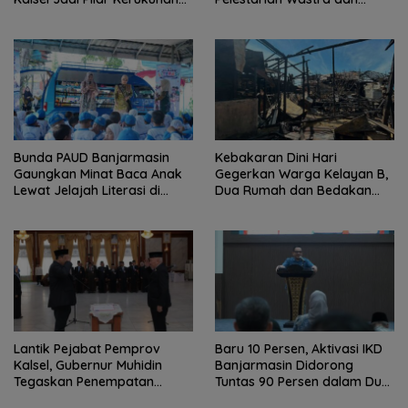
Beragama
Digitalisasi UMKM
Bunda PAUD Banjarmasin
Kebakaran Dini Hari
Gaungkan Minat Baca Anak
Gegerkan Warga Kelayan B,
Lewat Jelajah Literasi di
Dua Rumah dan Bedakan
Taman Jahri Saleh
Terbakar
Lantik Pejabat Pemprov
Baru 10 Persen, Aktivasi IKD
Kalsel, Gubernur Muhidin
Banjarmasin Didorong
Tegaskan Penempatan
Tuntas 90 Persen dalam Dua
Berbasis Talenta
Bulan