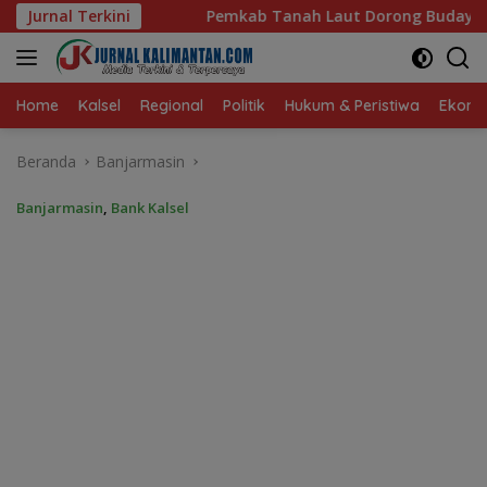
Langsung
ab Tanah Laut Dorong Budaya Hidup Sehat dan Kekompakan 
Jurnal Terkini
ke
konten
Home
Kalsel
Regional
Politik
Hukum & Peristiwa
Ekonom
Beranda
Banjarmasin
Banjarmasin
,
Bank Kalsel