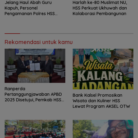
Jelang Haul Abah Guru
Harlah ke-80 Muslimat NU,
Kapuh, Personel
HSS Perkuat Ukhuwah dan
Pengamanan Polres HSS
Kolaborasi Pembangunan
Disiagakan
Rekomendasi untuk kamu
Ranperda
Pertanggungjawaban APBD
Bank Kalsel Promosikan
2025 Disetujui, Pemkab HSS
Wisata dan Kuliner HSS
Perkuat Tata Kelola
Lewat Program AKSEL OTW
Keuangan