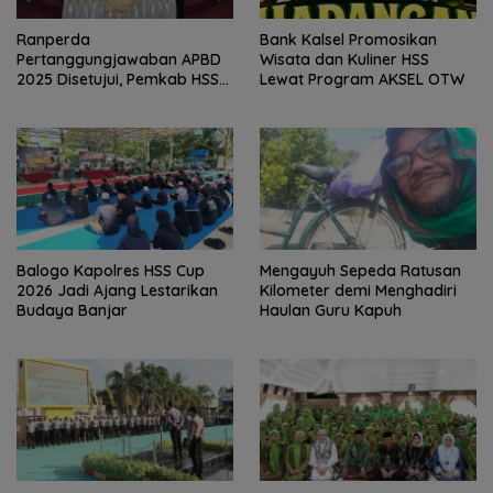
Bank Kalsel Promosikan
Ranperda
Wisata dan Kuliner HSS
Pertanggungjawaban APBD
Lewat Program AKSEL OTW
2025 Disetujui, Pemkab HSS
Perkuat Tata Kelola
Keuangan
Balogo Kapolres HSS Cup
Mengayuh Sepeda Ratusan
2026 Jadi Ajang Lestarikan
Kilometer demi Menghadiri
Budaya Banjar
Haulan Guru Kapuh