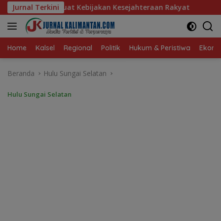
Langsung
bijakan Kesejahteraan Rakyat
Jurnal Terkini
Baru 10 Persen, Aktivasi
ke
konten
Home
Kalsel
Regional
Politik
Hukum & Peristiwa
Ekonom
Beranda
Hulu Sungai Selatan
Hulu Sungai Selatan