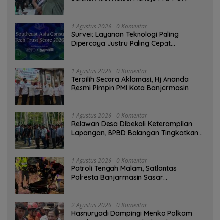
1 Agustus 2026
0 Komentar
Survei: Layanan Teknologi Paling
Dipercaya Justru Paling Cepat
Ditinggalkan Saat Bermasalah
1 Agustus 2026
0 Komentar
‎Terpilih Secara Aklamasi, Hj Ananda
Resmi Pimpin PMI Kota Banjarmasin
1 Agustus 2026
0 Komentar
Relawan Desa Dibekali Keterampilan
Lapangan, BPBD Balangan Tingkatkan
Kesiapsiagaan Bencana
1 Agustus 2026
0 Komentar
Patroli Tengah Malam, Satlantas
Polresta Banjarmasin Sasar
Pelanggaran dan Balap Liar
2 Agustus 2026
0 Komentar
Hasnuryadi Dampingi Menko Polkam