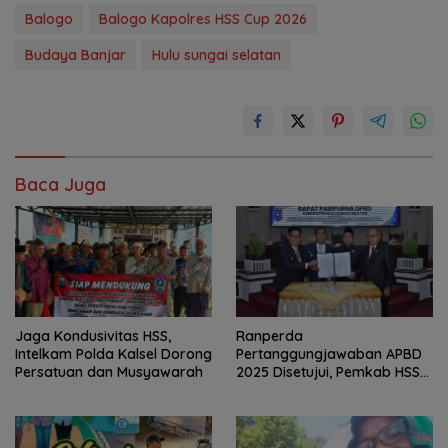
Balogo
Balogo Kapolres HSS Cup 2026
Budaya Banjar
Hulu sungai selatan
Baca Juga
Jaga Kondusivitas HSS,
Ranperda
Intelkam Polda Kalsel Dorong
Pertanggungjawaban APBD
Persatuan dan Musyawarah
2025 Disetujui, Pemkab HSS
Perkuat Tata Kelola
Keuangan