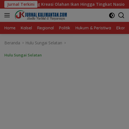
Langsung
 Ikan Hingga Tingkat Nasional Pada Lomba Masak Serba Ikan
Jurnal Terkini
ke
konten
Home
Kalsel
Regional
Politik
Hukum & Peristiwa
Ekonom
Beranda
Hulu Sungai Selatan
Hulu Sungai Selatan