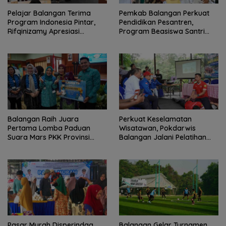
Pelajar Balangan Terima
Pemkab Balangan Perkuat
Program Indonesia Pintar,
Pendidikan Pesantren,
Rifqinizamy Apresiasi
Program Beasiswa Santri
Komitmen Pemkab
Sudah Jangkau 2.751
Penerima
Balangan Raih Juara
Perkuat Keselamatan
Pertama Lomba Paduan
Wisatawan, Pokdarwis
Suara Mars PKK Provinsi
Balangan Jalani Pelatihan
Kalsel
Penyelamatan
Pasar Murah Disperindag
Balangan Gelar Turnamen