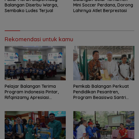
Balangan Diserbu Warga,
Mini Soccer Perdana, Dorong
Sembako Ludes Terjual
Lahirnya Atlet Berprestasi
Rekomendasi untuk kamu
Pelajar Balangan Terima
Pemkab Balangan Perkuat
Program Indonesia Pintar,
Pendidikan Pesantren,
Rifqinizamy Apresiasi
Program Beasiswa Santri
Komitmen Pemkab
Sudah Jangkau 2.751
Penerima