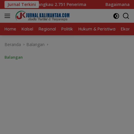
Langsung
1 Penerima
Jurnal Terkini
Bagaimana KIP Hadapi Deepfake dan Hoaks
ke
konten
Home
Kalsel
Regional
Politik
Hukum & Peristiwa
Ekonom
Beranda
Balangan
Balangan