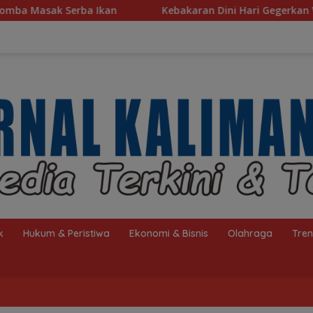
Kebakaran Dini Hari Gegerkan Warga Kelayan B, Dua Rumah 
k
Hukum & Peristiwa
Ekonomi & Bisnis
Olahraga
Tre