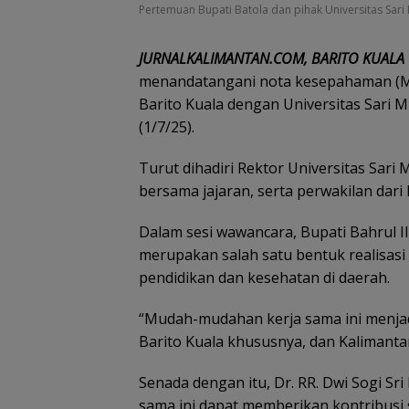
Pertemuan Bupati Batola dan pihak Universitas Sari 
JURNALKALIMANTAN.COM, BARITO KUALA
menandatangani nota kesepahaman (M
Barito Kuala dengan Universitas Sari M
(1/7/25).
Turut dihadiri Rektor Universitas Sari Mu
bersama jajaran, serta perwakilan dari
Dalam sesi wawancara, Bupati Bahrul 
merupakan salah satu bentuk realisasi
pendidikan dan kesehatan di daerah.
“Mudah-mudahan kerja sama ini menjad
Barito Kuala khususnya, dan Kalimanta
Senada dengan itu, Dr. RR. Dwi Sogi S
sama ini dapat memberikan kontribusi 