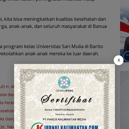
, kita bisa meningkatkan kualitas kesehatan dan
rga, anak-anak, dan seluruh masyarakat di Banua
rogram kelas Universitas Sari Mulia di Barito
nyekolahkan anak-anak mereka ke luar daerah.
X
UD H. Abdul Aziz Marabahan
an Berprestasi di Tingkat Provinsi
atola Perkuat Komitmen Wujudkan Kabupaten Layak Anak
Kesehatan dan Serahkan Bantuan untuk Petani
la Ganjar Kafilah dengan Insentif dan Bonus Umrah
026, Tekankan Peran Ayah dalam Ketahanan Keluarga