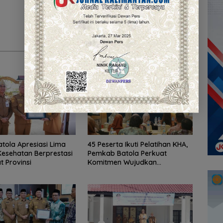
atola Apresiasi Lima
45 Peserta Ikuti Pelatihan KHA,
esehatan Berprestasi
Pemkab Batola Perkuat
t Provinsi
Komitmen Wujudkan
Kabupaten Layak Anak