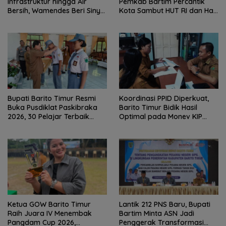
Infrastruktur hingga Air
Pemkab Bartim Percantik
Bersih, Wamendes Beri Sinyal
Kota Sambut HUT RI dan Hari
Positif
Jadi Kabupaten
Bupati Barito Timur Resmi
Koordinasi PPID Diperkuat,
Buka Pusdiklat Paskibraka
Barito Timur Bidik Hasil
2026, 30 Pelajar Terbaik
Optimal pada Monev KIP
Digembleng
2026
Ketua GOW Barito Timur
Lantik 212 PNS Baru, Bupati
Raih Juara IV Menembak
Bartim Minta ASN Jadi
Pangdam Cup 2026,
Penggerak Transformasi