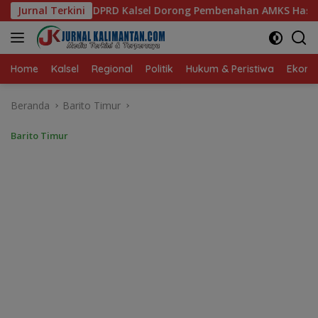
Langsung
l Dorong Pembenahan AMKS Hasanuddin
Jurnal Terkini
Ketua TP PKK Ka
ke
konten
Home
Kalsel
Regional
Politik
Hukum & Peristiwa
Ekonom
Beranda
Barito Timur
Barito Timur