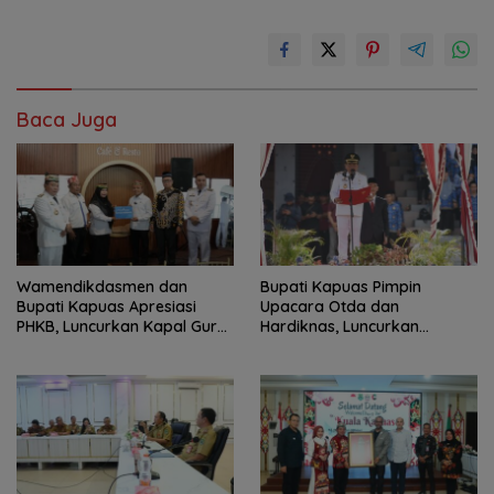
Baca Juga
‎Wamendikdasmen dan
Bupati Kapuas Pimpin
Bupati Kapuas Apresiasi
Upacara Otda dan
PHKB, Luncurkan Kapal Guru
Hardiknas, Luncurkan
Pesisir
Program Pendidikan Hebat
Kapuas Bersinar