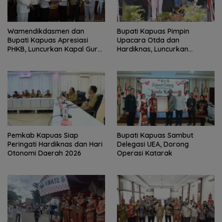
‎Wamendikdasmen dan
Bupati Kapuas Pimpin
Bupati Kapuas Apresiasi
Upacara Otda dan
PHKB, Luncurkan Kapal Guru
Hardiknas, Luncurkan
Pesisir
Program Pendidikan Hebat
Kapuas Bersinar
‎Pemkab Kapuas Siap
Bupati Kapuas Sambut
Peringati Hardiknas dan Hari
Delegasi UEA, Dorong
Otonomi Daerah 2026
Operasi Katarak