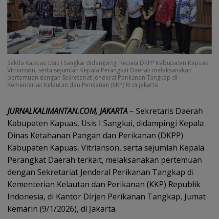
Sekda Kapuas Usis I Sangkai didampingi Kepala DKPP Kabupaten Kapuas
Vitrianson, serta sejumlah Kepala Perangkat Daerah melaksanakan
pertemuan dengan Sekretariat Jenderal Perikanan Tangkap di
Kementerian Kelautan dan Perikanan (KKP) RI di jakarta
JURNALKALIMANTAN.
COM, ‎JAKARTA
– Sekretaris Daerah
Kabupaten Kapuas, Usis I Sangkai, didampingi Kepala
Dinas Ketahanan Pangan dan Perikanan (DKPP)
Kabupaten Kapuas, Vitrianson, serta sejumlah Kepala
Perangkat Daerah terkait, melaksanakan pertemuan
dengan Sekretariat Jenderal Perikanan Tangkap di
Kementerian Kelautan dan Perikanan (KKP) Republik
Indonesia, di Kantor Dirjen Perikanan Tangkap, Jumat
kemarin (9/1/2026), di Jakarta.