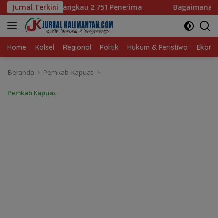
Langsung
51 Penerima
Jurnal Terkini
Bagaimana KIP Hadapi Deepfake dan Hoak
ke
konten
Home
Kalsel
Regional
Politik
Hukum & Peristiwa
Ekonom
Beranda
Pemkab Kapuas
Pemkab Kapuas