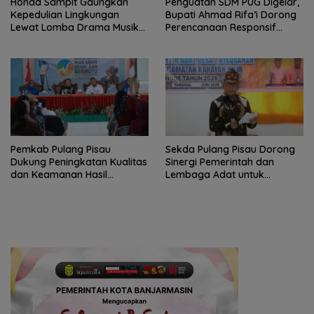
Honda Sampit Gaungkan
Penguatan SDM PUG Digelar,
Kepedulian Lingkungan
Bupati Ahmad Rifa’i Dorong
Lewat Lomba Drama Musikal
Perencanaan Responsif
Pelajar
Gender
Pemkab Pulang Pisau
Sekda Pulang Pisau Dorong
Dukung Peningkatan Kualitas
Sinergi Pemerintah dan
dan Keamanan Hasil
Lembaga Adat untuk
Perikanan
Pembangunan Daerah