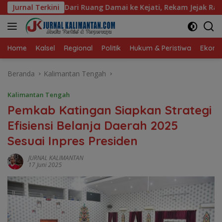
Langsung
Damai ke Kejati, Rekam Jejak Radityo Mengawal Restorative Jus
Jurnal Terkini
ke
konten
Home
Kalsel
Regional
Politik
Hukum & Peristiwa
Ekonom
Beranda
Kalimantan Tengah
Kalimantan Tengah
Pemkab Katingan Siapkan Strategi
Efisiensi Belanja Daerah 2025
Sesuai Inpres Presiden
JURNAL KALIMANTAN
17 Juni 2025