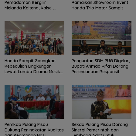
Pemadaman Bergilir
Ramaikan Showroom Event
Melanda Kalteng, Kalsel,
Honda Trio Motor Sampit
hingga Kaltim
Honda Sampit Gaungkan
Penguatan SDM PUG Digelar,
Kepedulian Lingkungan
Bupati Ahmad Rifa’i Dorong
Lewat Lomba Drama Musikal
Perencanaan Responsif
Pelajar
Gender
Pemkab Pulang Pisau
Sekda Pulang Pisau Dorong
Dukung Peningkatan Kualitas
Sinergi Pemerintah dan
dan Keamanan Hasil
Lembaga Adat untuk