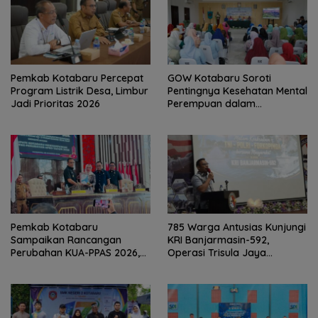
Pemkab Kotabaru Percepat
GOW Kotabaru Soroti
Program Listrik Desa, Limbur
Pentingnya Kesehatan Mental
Jadi Prioritas 2026
Perempuan dalam
Pertemuan Rutin
Pemkab Kotabaru
785 Warga Antusias Kunjungi
Sampaikan Rancangan
KRI Banjarmasin-592,
Perubahan KUA-PPAS 2026,
Operasi Trisula Jaya
PAD Diproyeksi Rp557,7 Miliar
Tinggalkan Kesan di
Kotabaru