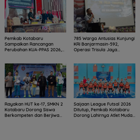
Pemkab Kotabaru
785 Warga Antusias Kunjungi
Sampaikan Rancangan
KRI Banjarmasin-592,
Perubahan KUA-PPAS 2026,
Operasi Trisula Jaya
PAD Diproyeksi Rp557,7 Miliar
Tinggalkan Kesan di
Kotabaru
Rayakan HUT ke-17, SMKN 2
Saijaan League Futsal 2026
Kotabaru Dorong Siswa
Ditutup, Pemkab Kotabaru
Berkompeten dan Berjiwa
Dorong Lahirnya Atlet Muda
Wirausaha
Berprestasi