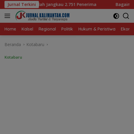
Langsung
 2.751 Penerima
Jurnal Terkini
Bagaimana KIP Hadapi Deepfake dan 
ke
konten
Home
Kalsel
Regional
Politik
Hukum & Peristiwa
Ekonom
Beranda
Kotabaru
Kotabaru