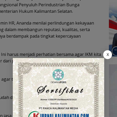
ungsional Penyuluh Perindustrian Bunga
menterian Hukum Kalimantan Selatan.
amin HR, Ananda menilai perlindungan kekayaan
ing dalam membangun reputasi, kualitas, serta
rnya berdampak pada tingkat kepercayaan
Ini harus menjadi perhatian bersama agar IKM kita
X
r dari penyalahgunaan merek oleh pihak lain,”
ar tidak terlalu rumit atau terlalu idealis dalam
udah diingat, dan memiliki daya tarik di pasaran,”
n jasa menjadi salah satu penopang utama