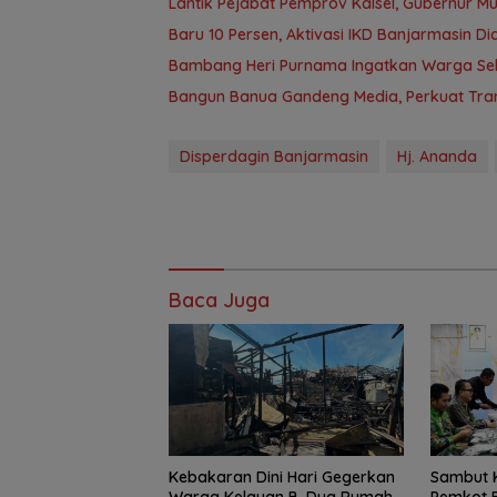
Lantik Pejabat Pemprov Kalsel, Gubernur M
Baru 10 Persen, Aktivasi IKD Banjarmasin D
Bambang Heri Purnama Ingatkan Warga Selek
Bangun Banua Gandeng Media, Perkuat Tra
Disperdagin Banjarmasin
Hj. Ananda
Baca Juga
Kebakaran Dini Hari Gegerkan
Sambut K