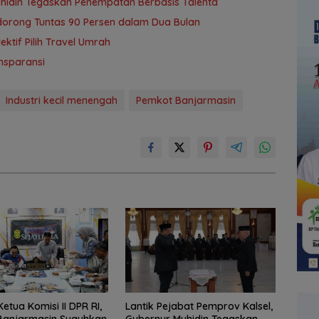
uhidin Tegaskan Penempatan Berbasis Talenta
idorong Tuntas 90 Persen dalam Dua Bulan
tif Pilih Travel Umrah
nsparansi
Industri kecil menengah
Pemkot Banjarmasin
etua Komisi II DPR RI,
Lantik Pejabat Pemprov Kalsel,