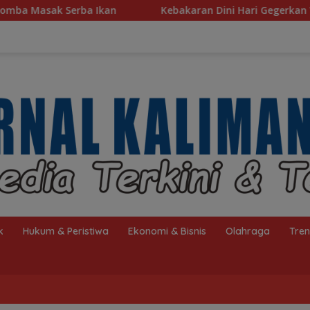
Kebakaran Dini Hari Gegerkan Warga Kelayan B, Dua Rumah
k
Hukum & Peristiwa
Ekonomi & Bisnis
Olahraga
Tre