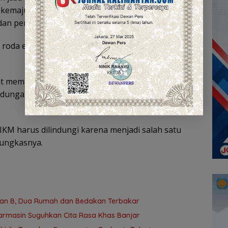
 kemajuan pelaku IKM dinilai akan berdampak
an penyerapan tenaga kerja.
ah roda ekonomi akan bergerak dan tenaga kerja
at memanfaatkan kesempatan tersebut dengan
ndungan hak merek sebagai bagian dari penguatan
 IKM harus dilindungi karena menjadi salah satu
pungkasnya.
yan B, Dua Rumah dan Bedakan Terbakar
jarmasin Suguhkan Cita Rasa Khas Banjar