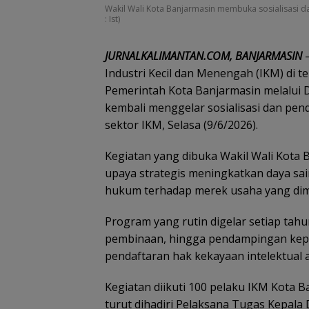
Wakil Wali Kota Banjarmasin membuka sosialisasi da
: Ist)
JURNALKALIMANTAN.COM, BANJARMASIN
–
Industri Kecil dan Menengah (IKM) di t
Pemerintah Kota Banjarmasin melalui 
kembali menggelar sosialisasi dan pen
sektor IKM, Selasa (9/6/2026).
Kegiatan yang dibuka Wakil Wali Kota 
upaya strategis meningkatkan daya sa
hukum terhadap merek usaha yang dimi
Program yang rutin digelar setiap tah
pembinaan, hingga pendampingan kep
pendaftaran hak kekayaan intelektual
Kegiatan diikuti 100 pelaku IKM Kota B
turut dihadiri Pelaksana Tugas Kepala