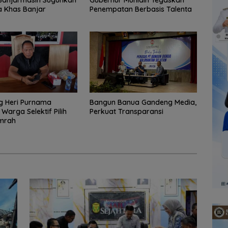
Banjarmasin Suguhkan
Gubernur Muhidin Tegaskan
a Khas Banjar
Penempatan Berbasis Talenta
 Heri Purnama
Bangun Banua Gandeng Media,
Warga Selektif Pilih
Perkuat Transparansi
Umrah