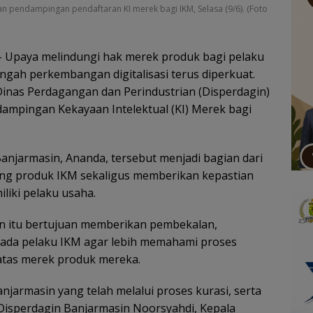
n pendampingan pendaftaran KI merek bagi IKM, Selasa (9/6). (Foto
 Upaya melindungi hak merek produk bagi pelaku
engah perkembangan digitalisasi terus diperkuat.
Dinas Perdagangan dan Perindustrian (Disperdagin)
dampingan Kekayaan Intelektual (KI) Merek bagi
Banjarmasin, Ananda, tersebut menjadi bagian dari
ing produk IKM sekaligus memberikan kepastian
liki pelaku usaha.
un itu bertujuan memberikan pembekalan,
ada pelaku IKM agar lebih memahami proses
 atas merek produk mereka.
anjarmasin yang telah melalui proses kurasi, serta
 Disperdagin Banjarmasin Noorsyahdi, Kepala