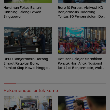
Herdman Fokus Benahi
Baru 10 Persen, Aktivasi IKD
Finishing Jelang Lawan
Banjarmasin Didorong
Singapura
Tuntas 90 Persen dalam Dua
Bulan
DPRD Banjarmasin Dorong
Ratusan Pelajar Meriahkan
Empat Regulasi Baru,
Puncak Hari Anak Nasional
Pemkot Siap Kawal hingga
ke-42 di Banjarmasin, Wali
Jadi Perda
Kota Ajak Wujudkan
Generasi Emas
Rekomendasi untuk kamu