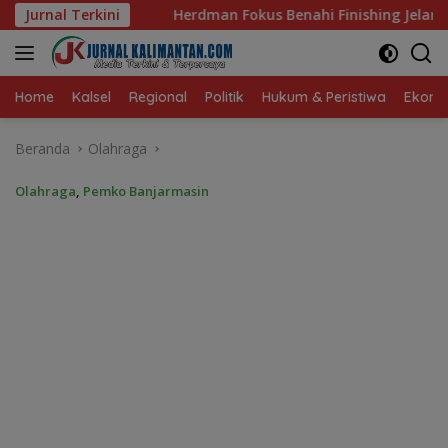
Langsung
dman Fokus Benahi Finishing Jelang Lawan Singapura
Jurnal Terkini
K
ke
konten
Home
Kalsel
Regional
Politik
Hukum & Peristiwa
Ekonom
Beranda
Olahraga
Olahraga
,
Pemko Banjarmasin