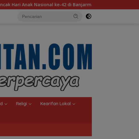
di Banjarmasin, Wali Kota Ajak Wujudkan Generasi Emas
nd
Religi
Kearifan Lokal