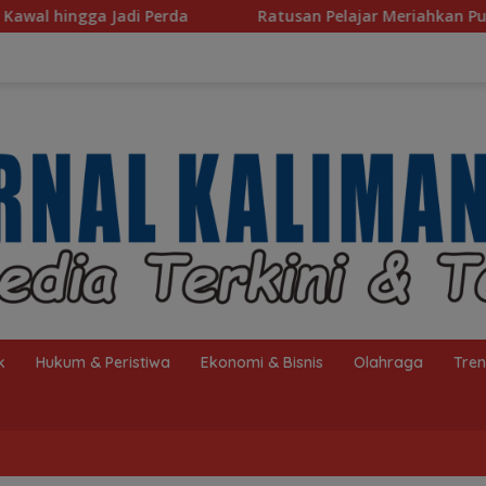
Ratusan Pelajar Meriahkan Puncak Hari Anak Nasional ke-42 
k
Hukum & Peristiwa
Ekonomi & Bisnis
Olahraga
Tre