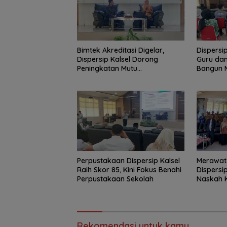
Bimtek Akreditasi Digelar,
Dispersi
Dispersip Kalsel Dorong
Guru dan
Peningkatan Mutu
Bangun 
Perpustakaan Sekolah
Informas
Perpustakaan Dispersip Kalsel
Merawat
Raih Skor 85, Kini Fokus Benahi
Dispersi
Perpustakaan Sekolah
Naskah K
Nasional
Rekomendasi untuk kamu