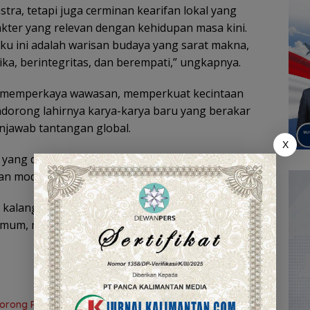
tra, tetapi juga cerminan kearifan lokal yang
akter yang relevan dengan kehidupan masa kini.
uku ini adalah warisan budaya yang sarat makna,
a, berintegritas, dan berempati,” ungkapnya.
at memperkaya wawasan, memperkuat kecintaan
ndorong lahirnya karya-karya baru yang berakar
njawab tantangan global.
X
yang diisi langsung sang penulis buku. Sedangkan
n moderator Rini Mauliana.
ri kalangan dosen, guru, pegiat literasi, pustakawan,
mum, mahasiswa, dan pelajar.
l Dorong Peningkatan Mutu Perpustakaan Sekolah