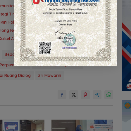
omunitas Literasi Bangun Masyarakat Cerdas Informasi
rategi Tingkatkan IPLM dan TGM
, Kini Fokus Benahi Perpustakaan Sekolah
orong Naskah Kuno Diakui Secara Nasional
alsel Ajak Perkuat Budaya Literasi
Bedah Buku
Dispersip Kalsel
 Perpustakaan
Kepala Dispersip Kalsel
ai Ruang Dialog
Sri Mawarni