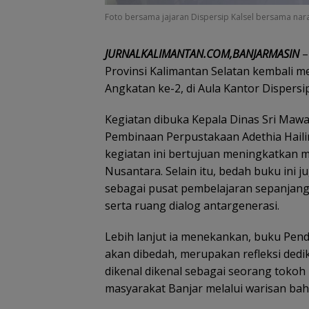
Foto bersama jajaran Dispersip Kalsel bersama naras
JURNALKALIMANTAN.COM,BANJARMASIN
–
Provinsi Kalimantan Selatan kembali 
Angkatan ke-2, di Aula Kantor Dispersip
Kegiatan dibuka Kepala Dinas Sri Mawa
Pembinaan Perpustakaan Adethia Hail
kegiatan ini bertujuan meningkatkan
Nusantara. Selain itu, bedah buku ini 
sebagai pusat pembelajaran sepanjang 
serta ruang dialog antargenerasi.
Lebih lanjut ia menekankan, buku Pend
akan dibedah, merupakan refleksi dedik
dikenal dikenal sebagai seorang tokoh 
masyarakat Banjar melalui warisan bah