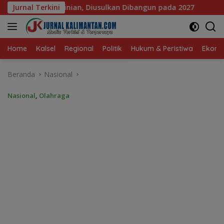
Langsung
n Dibangun pada 2027
Jurnal Terkini
DPRD Banjarmasin Dorong Empat 
ke
konten
Home
Kalsel
Regional
Politik
Hukum & Peristiwa
Ekonom
Beranda
Nasional
Nasional
,
Olahraga