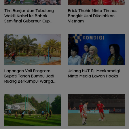
Tim Banjar dan Tabalong
Erick Thohir Minta Timnas
Wakili Kalsel ke Babak
Bangkit Usai Dikalahkan
Semifinal Gubernur Cup
Vietnam
Road to Pangdam
XXII/Tambun Bungai
Lapangan Voli Program
Jelang HUT RI, Menkomdigi
Bupati Tanah Bumbu Jadi
Minta Media Lawan Hoaks
Ruang Berkumpul Warga
Desa Madu Retno