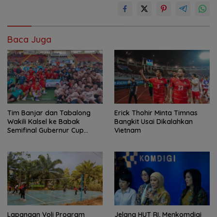
Baca Juga
Tim Banjar dan Tabalong
Erick Thohir Minta Timnas
Wakili Kalsel ke Babak
Bangkit Usai Dikalahkan
Semifinal Gubernur Cup
Vietnam
Road to Pangdam
XXII/Tambun Bungai
Lapangan Voli Program
Jelang HUT RI, Menkomdigi