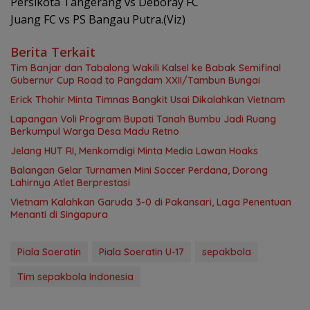
Persikota Tangerang vs Deboray FC
Juang FC vs PS Bangau Putra.(Viz)
Berita Terkait
Tim Banjar dan Tabalong Wakili Kalsel ke Babak Semifinal
Gubernur Cup Road to Pangdam XXII/Tambun Bungai
Erick Thohir Minta Timnas Bangkit Usai Dikalahkan Vietnam
Lapangan Voli Program Bupati Tanah Bumbu Jadi Ruang
Berkumpul Warga Desa Madu Retno
Jelang HUT RI, Menkomdigi Minta Media Lawan Hoaks
Balangan Gelar Turnamen Mini Soccer Perdana, Dorong
Lahirnya Atlet Berprestasi
Vietnam Kalahkan Garuda 3-0 di Pakansari, Laga Penentuan
Menanti di Singapura
Piala Soeratin
Piala Soeratin U-17
sepakbola
Tim sepakbola Indonesia