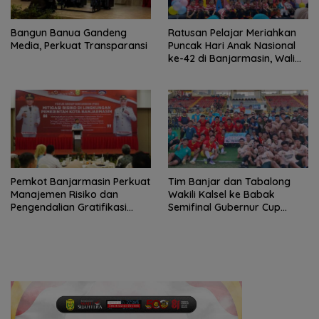
Bangun Banua Gandeng
Ratusan Pelajar Meriahkan
Media, Perkuat Transparansi
Puncak Hari Anak Nasional
ke-42 di Banjarmasin, Wali
Kota Ajak Wujudkan
Generasi Emas
Pemkot Banjarmasin Perkuat
Tim Banjar dan Tabalong
Manajemen Risiko dan
Wakili Kalsel ke Babak
Pengendalian Gratifikasi
Semifinal Gubernur Cup
Cegah Korupsi
Road to Pangdam
XXII/Tambun Bungai