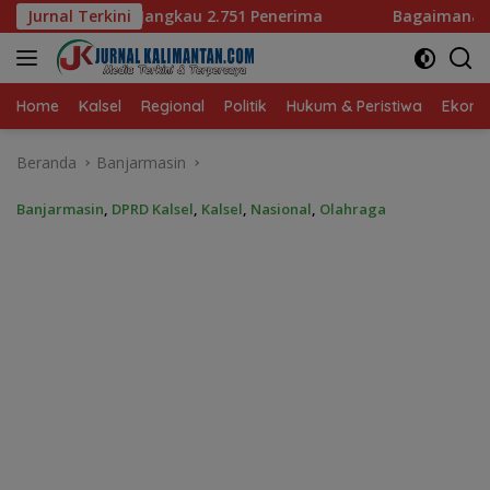
Langsung
51 Penerima
Jurnal Terkini
Bagaimana KIP Hadapi Deepfake dan Hoak
ke
konten
Home
Kalsel
Regional
Politik
Hukum & Peristiwa
Ekonom
Beranda
Banjarmasin
Banjarmasin
,
DPRD Kalsel
,
Kalsel
,
Nasional
,
Olahraga