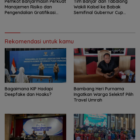
Pemkot Banjarmasin Perkuat
Tim Banjar dan Tabalong
Manajemen Risiko dan
Wakili Kalsel ke Babak
Pengendalian Gratifikasi
Semifinal Gubernur Cup
Cegah Korupsi
Road to Pangdam
XXII/Tambun Bungai
Rekomendasi untuk kamu
Bagaimana KIP Hadapi
Bambang Heri Purnama
Deepfake dan Hoaks?
Ingatkan Warga Selektif Pilih
Travel Umrah