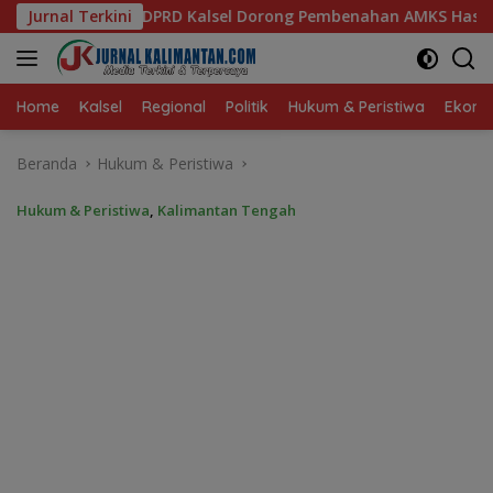
Langsung
l Dorong Pembenahan AMKS Hasanuddin
Jurnal Terkini
Ketua TP PKK K
ke
konten
Home
Kalsel
Regional
Politik
Hukum & Peristiwa
Ekonom
Beranda
Hukum & Peristiwa
Hukum & Peristiwa
,
Kalimantan Tengah