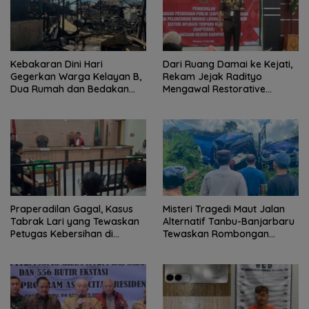
Kebakaran Dini Hari
Dari Ruang Damai ke Kejati,
Gegerkan Warga Kelayan B,
Rekam Jejak Radityo
Dua Rumah dan Bedakan
Mengawal Restorative
Terbakar
Justice
Praperadilan Gagal, Kasus
Misteri Tragedi Maut Jalan
Tabrak Lari yang Tewaskan
Alternatif Tanbu-Banjarbaru
Petugas Kebersihan di
Tewaskan Rombongan
Banjarmasin Masuk Tahap
Mahasiswa KKN
Persidangan