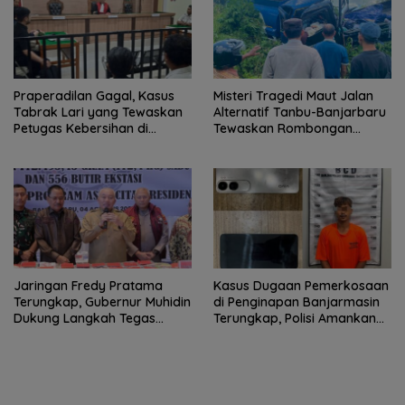
Praperadilan Gagal, Kasus
Misteri Tragedi Maut Jalan
Tabrak Lari yang Tewaskan
Alternatif Tanbu-Banjarbaru
Petugas Kebersihan di
Tewaskan Rombongan
Banjarmasin Masuk Tahap
Mahasiswa KKN
Persidangan
Jaringan Fredy Pratama
Kasus Dugaan Pemerkosaan
Terungkap, Gubernur Muhidin
di Penginapan Banjarmasin
Dukung Langkah Tegas
Terungkap, Polisi Amankan
Polda Kalsel
Tersangka