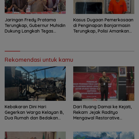
Jaringan Fredy Pratama
Kasus Dugaan Pemerkosaan
Terungkap, Gubernur Muhidin
di Penginapan Banjarmasin
Dukung Langkah Tegas
Terungkap, Polisi Amankan
Polda Kalsel
Tersangka
Rekomendasi untuk kamu
Kebakaran Dini Hari
Dari Ruang Damai ke Kejati,
Gegerkan Warga Kelayan B,
Rekam Jejak Radityo
Dua Rumah dan Bedakan
Mengawal Restorative
Terbakar
Justice