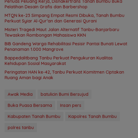
Perluas Peluang Kerja, Disnakertrans Tanah Bumbu Buka
Pelatihan Desain Grafis dan Barbershop
MTQN ke-23 Simpang Empat Resmi Dibuka, Tanah Bumbu
Perkuat Syiar Al-Qur’an dan Generasi Qurani
Misteri Tragedi Maut Jalan Alternatif Tanbu-Banjarbaru
Tewaskan Rombongan Mahasiswa KKN
BIB Gandeng Warga Rehabilitasi Pesisir Pantai Bunati Lewat
Penanaman 1.000 Mangrove
Bappedalitbang Tanbu Perkuat Pengukuran Kualitas
Kehidupan Sosial Masyarakat
Peringatan HAN ke-42, Tanbu Perkuat Komitmen Ciptakan
Ruang Aman bagi Anak
Awak Media
batulicin Bumi Bersujud
Buka Puasa Bersama
Insan pers
Kabupaten Tanah Bumbu
Kapolres Tanah Bumbu
polres tanbu