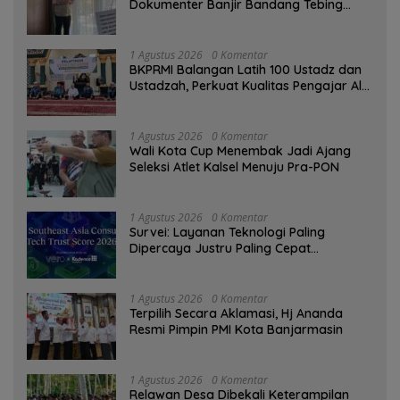
Dokumenter Banjir Bandang Tebing
Tinggi sebagai Media Edukasi
1 Agustus 2026
0 Komentar
BKPRMI Balangan Latih 100 Ustadz dan
Ustadzah, Perkuat Kualitas Pengajar Al-
Qur’an
1 Agustus 2026
0 Komentar
Wali Kota Cup Menembak Jadi Ajang
Seleksi Atlet Kalsel Menuju Pra-PON
1 Agustus 2026
0 Komentar
Survei: Layanan Teknologi Paling
Dipercaya Justru Paling Cepat
Ditinggalkan Saat Bermasalah
1 Agustus 2026
0 Komentar
‎Terpilih Secara Aklamasi, Hj Ananda
Resmi Pimpin PMI Kota Banjarmasin
1 Agustus 2026
0 Komentar
Relawan Desa Dibekali Keterampilan