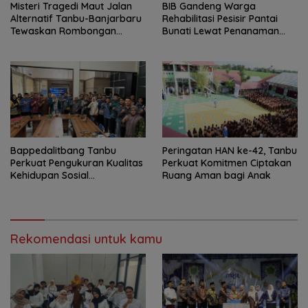
Misteri Tragedi Maut Jalan
BIB Gandeng Warga
Alternatif Tanbu-Banjarbaru
Rehabilitasi Pesisir Pantai
Tewaskan Rombongan
Bunati Lewat Penanaman
Mahasiswa KKN
1.000 Mangrove
Bappedalitbang Tanbu
Peringatan HAN ke-42, Tanbu
Perkuat Pengukuran Kualitas
Perkuat Komitmen Ciptakan
Kehidupan Sosial
Ruang Aman bagi Anak
Masyarakat
Rekomendasi untuk kamu