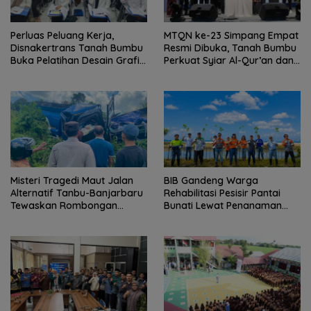
Perluas Peluang Kerja,
MTQN ke-23 Simpang Empat
Disnakertrans Tanah Bumbu
Resmi Dibuka, Tanah Bumbu
Buka Pelatihan Desain Grafis
Perkuat Syiar Al-Qur’an dan
dan Barbershop
Generasi Qurani
Misteri Tragedi Maut Jalan
BIB Gandeng Warga
Alternatif Tanbu-Banjarbaru
Rehabilitasi Pesisir Pantai
Tewaskan Rombongan
Bunati Lewat Penanaman
Mahasiswa KKN
1.000 Mangrove