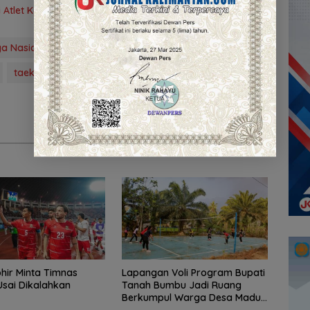
 Atlet Kalsel Menuju Pra-PON
a Nasional Indonesia
KONI
taekwondo
ohir Minta Timnas
Lapangan Voli Program Bupati
Usai Dikalahkan
Tanah Bumbu Jadi Ruang
Berkumpul Warga Desa Madu
Retno