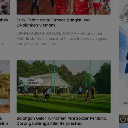
Babak
Erick Thohir Minta Timnas Bangkit Usai
Dikalahkan Vietnam
JURNALKALIMANTAN.COM, JAKARTA – Ketua Umum
PSSI, Erick Thohir, meminta Timnas Indonesia segera
en
bangkit usai menelan…
bu
Balangan Gelar Turnamen Mini Soccer Perdana,
etno
Dorong Lahirnya Atlet Berprestasi