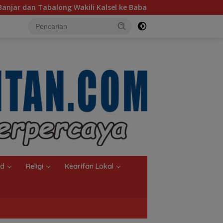
sel ke Babak Semifinal Gubernur Cup Road to Pangdam XXII/Ta
nd
Religi
Kearifan Lokal