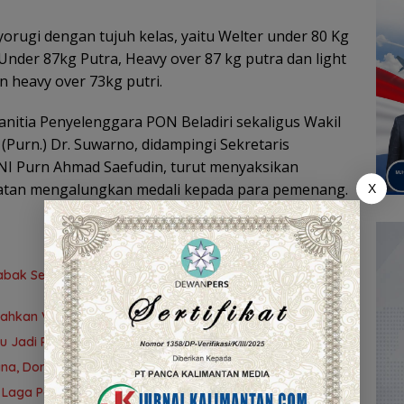
rugi dengan tujuh kelas, yaitu Welter under 80 Kg
 Under 87kg Putra, Heavy over 87 kg putra dan light
n heavy over 73kg putri.
anitia Penyelenggara PON Beladiri sekaligus Wakil
Purn.) Dr. Suwarno, didampingi Sekretaris
TNI Purn Ahmad Saefudin, turut menyaksikan
atan mengalungkan medali kepada para pemenang.
X
 Babak Semifinal Gubernur Cup Road to Pangdam
alahkan Vietnam
bu Jadi Ruang Berkumpul Warga Desa Madu Retno
a, Dorong Lahirnya Atlet Berprestasi
 Laga Penentuan Menanti di Singapura