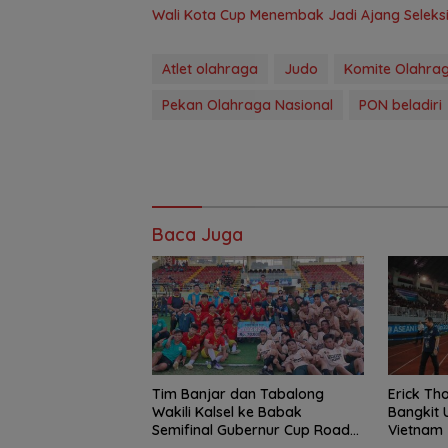
Wali Kota Cup Menembak Jadi Ajang Seleksi
Atlet olahraga
Judo
Komite Olahrag
Pekan Olahraga Nasional
PON beladiri
Baca Juga
Tim Banjar dan Tabalong
Erick Th
Wakili Kalsel ke Babak
Bangkit 
Semifinal Gubernur Cup Road
Vietnam
to Pangdam XXII/Tambun