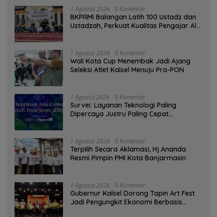
1 Agustus 2026
0 Komentar
BKPRMI Balangan Latih 100 Ustadz dan
Ustadzah, Perkuat Kualitas Pengajar Al-
Qur’an
1 Agustus 2026
0 Komentar
Wali Kota Cup Menembak Jadi Ajang
Seleksi Atlet Kalsel Menuju Pra-PON
1 Agustus 2026
0 Komentar
Survei: Layanan Teknologi Paling
Dipercaya Justru Paling Cepat
Ditinggalkan Saat Bermasalah
1 Agustus 2026
0 Komentar
‎Terpilih Secara Aklamasi, Hj Ananda
Resmi Pimpin PMI Kota Banjarmasin
1 Agustus 2026
0 Komentar
Gubernur Kalsel Dorong Tapin Art Fest
Jadi Pengungkit Ekonomi Berbasis
Budaya