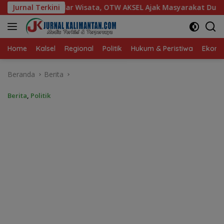
Langsung
, OTW AKSEL Ajak Masyarakat Dukung Produk Lokal Tabalong
Jurnal Terkini
ke
konten
Home
Kalsel
Regional
Politik
Hukum & Peristiwa
Ekonom
Beranda
Berita
Berita
,
Politik