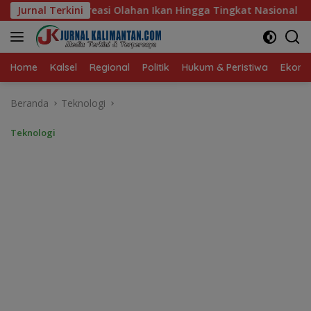
Langsung
Ikan Hingga Tingkat Nasional Pada Lomba Masak Serba Ikan
Jurnal Terkini
ke
konten
Home
Kalsel
Regional
Politik
Hukum & Peristiwa
Ekonom
Beranda
Teknologi
Teknologi