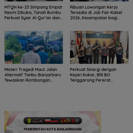
MTQN ke-23 Simpang Empat
Ribuan Lowongan Kerja
Resmi Dibuka, Tanah Bumbu
Tersedia di Job Fair Kalsel
Perkuat Syiar Al-Qur’an dan
2026, Kesempatan bagi
Generasi Qurani
Pencari Kerja
Misteri Tragedi Maut Jalan
Perkuat Sinergi dengan
Alternatif Tanbu-Banjarbaru
Kejari Kukar, BRI BO
Tewaskan Rombongan
Tenggarong Pererat
Mahasiswa KKN
Kolaborasi untuk Dukung
Pelayanan Publik