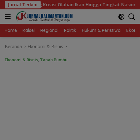
Langsung
 Ikan Hingga Tingkat Nasional Pada Lomba Masak Serba Ikan
Jurnal Terkini
ke
konten
Home
Kalsel
Regional
Politik
Hukum & Peristiwa
Ekonom
Beranda
Ekonomi & Bisnis
Ekonomi & Bisnis
,
Tanah Bumbu