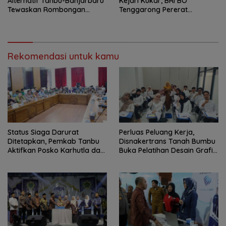
Alternatif Tanbu-Banjarbaru
Kejari Kukar, BRI BO
Tewaskan Rombongan
Tenggarong Pererat
Mahasiswa KKN
Kolaborasi untuk Dukung
Pelayanan Publik
Rekomendasi untuk kamu
Status Siaga Darurat
Perluas Peluang Kerja,
Ditetapkan, Pemkab Tanbu
Disnakertrans Tanah Bumbu
Aktifkan Posko Karhutla dan
Buka Pelatihan Desain Grafis
Kekeringan
dan Barbershop