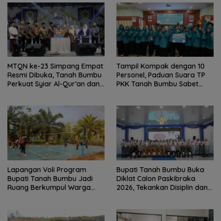
MTQN ke-23 Simpang Empat
Tampil Kompak dengan 10
Resmi Dibuka, Tanah Bumbu
Personel, Paduan Suara TP
Perkuat Syiar Al-Qur’an dan
PKK Tanah Bumbu Sabet
Generasi Qurani
Juara II
Lapangan Voli Program
Bupati Tanah Bumbu Buka
Bupati Tanah Bumbu Jadi
Diklat Calon Paskibraka
Ruang Berkumpul Warga
2026, Tekankan Disiplin dan
Desa Madu Retno
Integritas