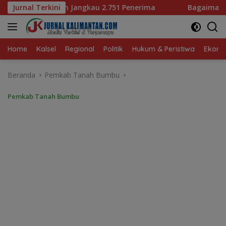
Langsung
.751 Penerima
Jurnal Terkini
Bagaimana KIP Hadapi Deepfake dan Hoa
ke
konten
Home
Kalsel
Regional
Politik
Hukum & Peristiwa
Ekonom
Beranda
Pemkab Tanah Bumbu
Pemkab Tanah Bumbu