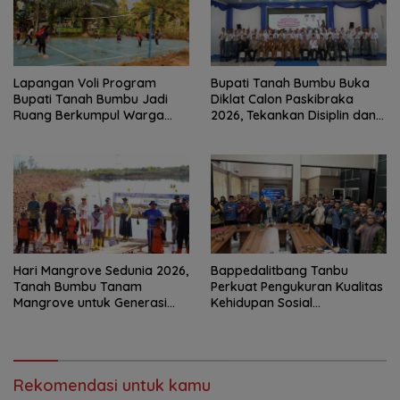
Lapangan Voli Program
Bupati Tanah Bumbu Buka
Bupati Tanah Bumbu Jadi
Diklat Calon Paskibraka
Ruang Berkumpul Warga
2026, Tekankan Disiplin dan
Desa Madu Retno
Integritas
Hari Mangrove Sedunia 2026,
Bappedalitbang Tanbu
Tanah Bumbu Tanam
Perkuat Pengukuran Kualitas
Mangrove untuk Generasi
Kehidupan Sosial
Mendatang
Masyarakat
Rekomendasi untuk kamu