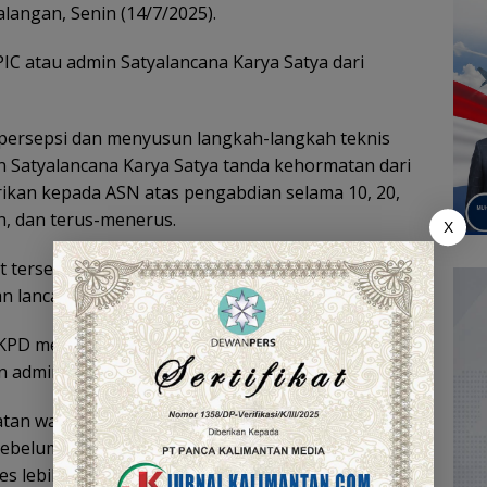
angan, Senin (14/7/2025).
 PIC atau admin Satyalancana Karya Satya dari
ersepsi dan menyusun langkah-langkah teknis
Satyalancana Karya Satya tanda kehormatan dari
rikan kepada ASN atas pengabdian selama 10, 20,
lin, dan terus-menerus.
X
 tersebut dibahas sejumlah aspek teknis guna
 lancar dan sesuai ketentuan.
 SKPD mencakup persyaratan masa kerja minimal
administrasi,” jelasnya.
atan waktu dalam proses pengajuan karena seluruh
sebelum dikirim ke Kementerian Dalam Negeri dan
s lebih lanjut.