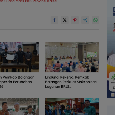
 Suara Mars PKK Provinsi Kalsel
n Pemkab Balangan
Lindungi Pekerja, Pemkab
Raperda Perubahan
Balangan Perkuat Sinkronisasi
26
Layanan BPJS
Ketenagakerjaan