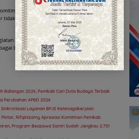
omitmen memfasilitasi perangkat daerah dalam
r tidak ada ASN yang layak terlewat dalam
iatan ini, ASN yang memenuhi kriteria dapat
agai bentuk motivasi untuk terus memberikan
uh Balangan 2026, Pemkab Cari Duta Budaya Terbaik
da Perubahan APBD 2026
 Sinkronisasi Layanan BPJS Ketenagakerjaan
 Pintar, Rifqinizamy Apresiasi Komitmen Pemkab
tren, Program Beasiswa Santri Sudah Jangkau 2.751