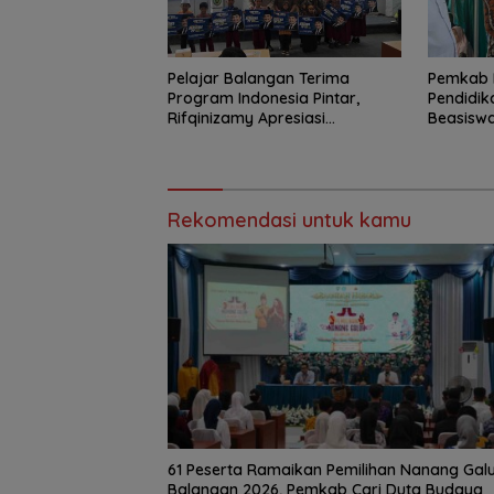
Pelajar Balangan Terima
Pemkab 
Program Indonesia Pintar,
Pendidik
Rifqinizamy Apresiasi
Beasiswa
Komitmen Pemkab
Jangkau 
Rekomendasi untuk kamu
61 Peserta Ramaikan Pemilihan Nanang Gal
Balangan 2026, Pemkab Cari Duta Budaya