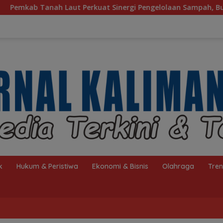
Sinergi Pengelolaan Sampah, Bupati Sambut Kunjungan Istri M
k
Hukum & Peristiwa
Ekonomi & Bisnis
Olahraga
Tre