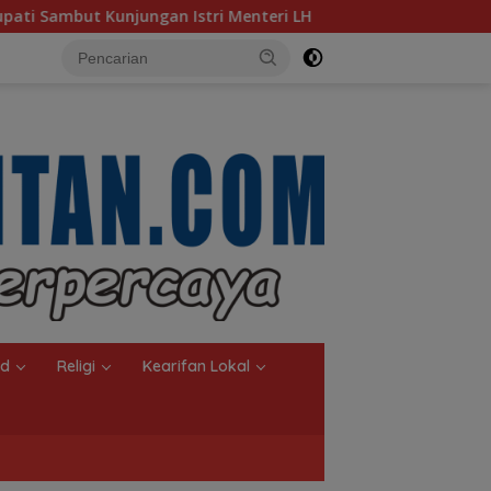
enteri LH
Sambut Ketua Komisi II DPR RI, Pemkot Banj
nd
Religi
Kearifan Lokal