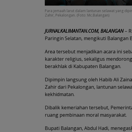
Para jemaah larut dalam lantunan selawat yang dipi
Zahir, Pekalongan. (Foto: Mc.Balangan)
JURNALKALIMANTAN.COM, BALANGAN
– R
Paringin Selatan, mengikuti Balangan B
Area tersebut menjadikan acara ini 
karakter religius, sekaligus mendor
berakhlak di Kabupaten Balangan.
Dipimpin langsung oleh Habib Ali Zaina
Zahir dari Pekalongan, lantunan sel
kekhidmatan.
Dibalik kemeriahan tersebut, Pemeri
ruang pembinaan moral masyarakat.
Bupati Balangan, Abdul Hadi, meneg