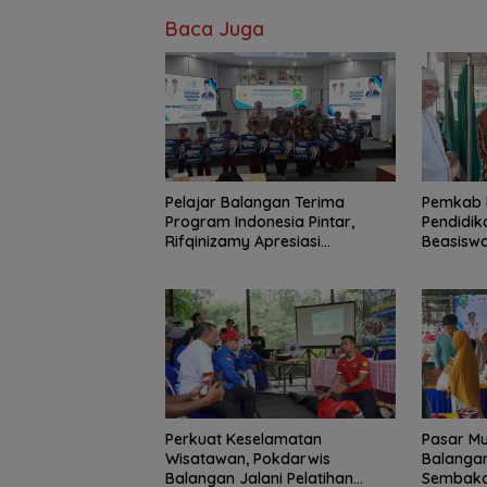
Baca Juga
Pelajar Balangan Terima
Pemkab 
Program Indonesia Pintar,
Pendidik
Rifqinizamy Apresiasi
Beasiswa
Komitmen Pemkab
Jangkau 
Perkuat Keselamatan
Pasar Mu
Wisatawan, Pokdarwis
Balangan
Balangan Jalani Pelatihan
Sembako 