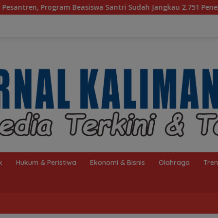
 Santri Sudah Jangkau 2.751 Penerima
Bagaimana KIP 
k
Hukum & Peristiwa
Ekonomi & Bisnis
Olahraga
Tre