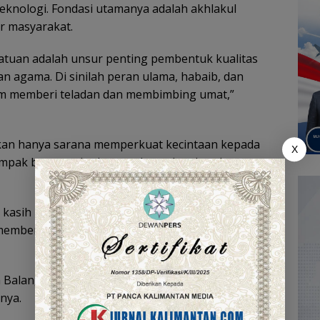
eknologi. Fondasi utamanya adalah akhlakul
r masyarakat.
satuan adalah unsur penting pembentuk kualitas
ran agama. Di sinilah peran ulama, habaib, dan
am memberi teladan dan membimbing umat,”
ukan hanya sarana memperkuat kecintaan kepada
X
 dampak besar terhadap pembentukan karakter
 kasih kepada para ulama, habaib, serta semua
 memberikan teladan. Ia berharap momentum ini
 Balangan mendapat berkah, diturunkan rahmat,
nya.