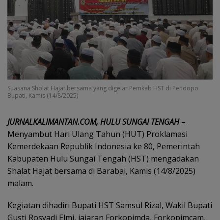
Suasana Sholat Hajat bersama yang digelar Pemkab HST di Pendopo
Bupati, Kamis (14/8/2025)
JURNALKALIMANTAN.COM, HULU SUNGAI TENGAH
–
Menyambut Hari Ulang Tahun (HUT) Proklamasi
Kemerdekaan Republik Indonesia ke 80, Pemerintah
Kabupaten Hulu Sungai Tengah (HST) mengadakan
Shalat Hajat bersama di Barabai, Kamis (14/8/2025)
malam.
Kegiatan dihadiri Bupati HST Samsul Rizal, Wakil Bupati
Gusti Rosyadi Elmi, jajaran Forkopimda, Forkopimcam,