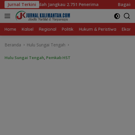
Langsung
ngkau 2.751 Penerima
Jurnal Terkini
Bagaimana KIP Hadapi Deepfake
ke
konten
Home
Kalsel
Regional
Politik
Hukum & Peristiwa
Ekonom
Beranda
Hulu Sungai Tengah
Hulu Sungai Tengah
,
Pemkab HST