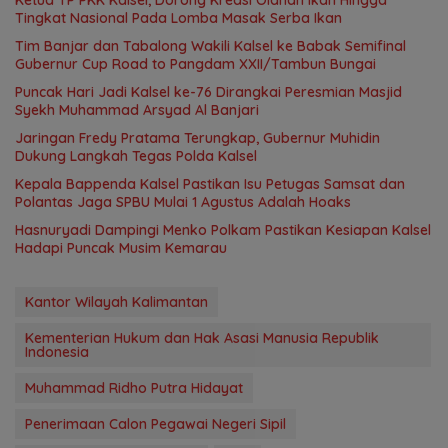
Ketua TP PKK Kalsel, Dorong Kreasi Olahan Ikan Hingga
Tingkat Nasional Pada Lomba Masak Serba Ikan
Tim Banjar dan Tabalong Wakili Kalsel ke Babak Semifinal
Gubernur Cup Road to Pangdam XXII/Tambun Bungai
Puncak Hari Jadi Kalsel ke-76 Dirangkai Peresmian Masjid
Syekh Muhammad Arsyad Al Banjari
Jaringan Fredy Pratama Terungkap, Gubernur Muhidin
Dukung Langkah Tegas Polda Kalsel
Kepala Bappenda Kalsel Pastikan Isu Petugas Samsat dan
Polantas Jaga SPBU Mulai 1 Agustus Adalah Hoaks
Hasnuryadi Dampingi Menko Polkam Pastikan Kesiapan Kalsel
Hadapi Puncak Musim Kemarau
Kantor Wilayah Kalimantan
Kementerian Hukum dan Hak Asasi Manusia Republik
Indonesia
Muhammad Ridho Putra Hidayat
Penerimaan Calon Pegawai Negeri Sipil