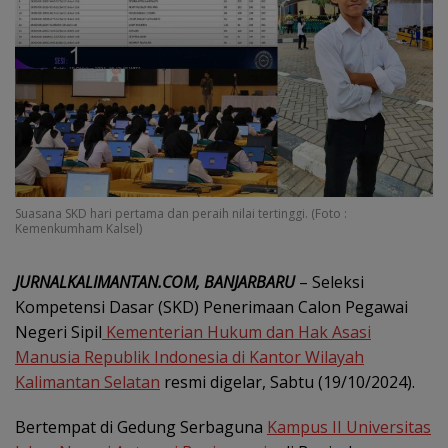
Suasana SKD hari pertama dan peraih nilai tertinggi. (Foto :
Kemenkumham Kalsel)
JURNALKALIMANTAN.COM, BANJARBARU
– Seleksi
Kompetensi Dasar (SKD) Penerimaan Calon Pegawai
Negeri Sipil
Kementerian Hukum dan Hak Asasi
Manusia Republik Indonesia di Kantor Wilayah
Kalimantan Selatan
resmi digelar, Sabtu (19/10/2024).
Bertempat di Gedung Serbaguna
Kampus II Universitas