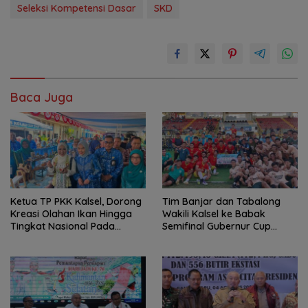
Seleksi Kompetensi Dasar
SKD
Baca Juga
Ketua TP PKK Kalsel, Dorong
Tim Banjar dan Tabalong
Kreasi Olahan Ikan Hingga
Wakili Kalsel ke Babak
Tingkat Nasional Pada
Semifinal Gubernur Cup
Lomba Masak Serba Ikan
Road to Pangdam
XXII/Tambun Bungai