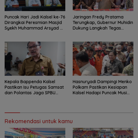
Puncak Hari Jadi Kalsel ke-76
Jaringan Fredy Pratama
Dirangkai Peresmian Masjid
Terungkap, Gubernur Muhidin
Syekh Muhammad Arsyad Al
Dukung Langkah Tegas
Banjari
Polda Kalsel
Kepala Bappenda Kalsel
Hasnuryadi Dampingi Menko
Pastikan Isu Petugas Samsat
Polkam Pastikan Kesiapan
dan Polantas Jaga SPBU
Kalsel Hadapi Puncak Musim
Mulai 1 Agustus Adalah Hoaks
Kemarau
Rekomendasi untuk kamu