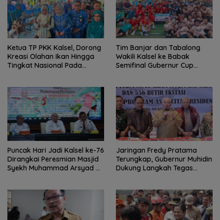
Ketua TP PKK Kalsel, Dorong
Tim Banjar dan Tabalong
Kreasi Olahan Ikan Hingga
Wakili Kalsel ke Babak
Tingkat Nasional Pada
Semifinal Gubernur Cup
Lomba Masak Serba Ikan
Road to Pangdam
XXII/Tambun Bungai
Puncak Hari Jadi Kalsel ke-76
Jaringan Fredy Pratama
Dirangkai Peresmian Masjid
Terungkap, Gubernur Muhidin
Syekh Muhammad Arsyad Al
Dukung Langkah Tegas
Banjari
Polda Kalsel