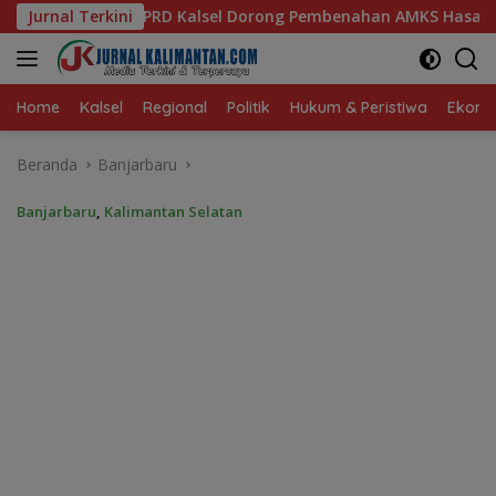
Langsung
rong Pembenahan AMKS Hasanuddin
Jurnal Terkini
Ketua TP PKK Kalsel
ke
konten
Home
Kalsel
Regional
Politik
Hukum & Peristiwa
Ekonom
Beranda
Banjarbaru
Banjarbaru
,
Kalimantan Selatan