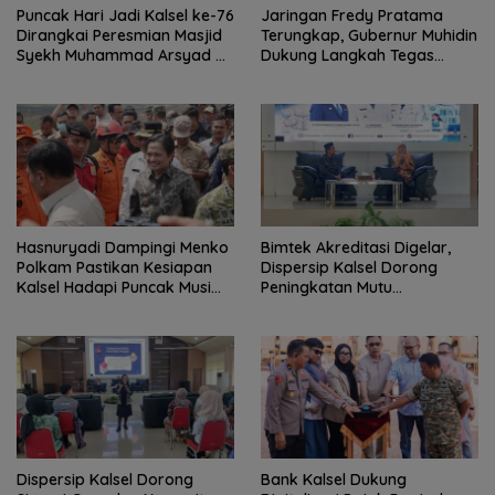
Puncak Hari Jadi Kalsel ke-76
Jaringan Fredy Pratama
Dirangkai Peresmian Masjid
Terungkap, Gubernur Muhidin
Syekh Muhammad Arsyad Al
Dukung Langkah Tegas
Banjari
Polda Kalsel
Hasnuryadi Dampingi Menko
Bimtek Akreditasi Digelar,
Polkam Pastikan Kesiapan
Dispersip Kalsel Dorong
Kalsel Hadapi Puncak Musim
Peningkatan Mutu
Kemarau
Perpustakaan Sekolah
Dispersip Kalsel Dorong
Bank Kalsel Dukung