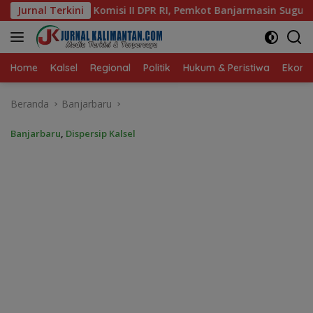
Langsung
RI, Pemkot Banjarmasin Suguhkan Cita Rasa Khas Banjar
Jurnal Terkini
ke
konten
Home
Kalsel
Regional
Politik
Hukum & Peristiwa
Ekonom
Beranda
Banjarbaru
Banjarbaru
,
Dispersip Kalsel