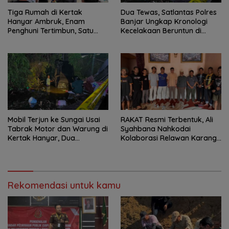
Tiga Rumah di Kertak
Dua Tewas, Satlantas Polres
Hanyar Ambruk, Enam
Banjar Ungkap Kronologi
Penghuni Tertimbun, Satu
Kecelakaan Beruntun di
Korban Meninggal Dunia
Kertak Hanyar
Mobil Terjun ke Sungai Usai
RAKAT Resmi Terbentuk, Ali
Tabrak Motor dan Warung di
Syahbana Nahkodai
Kertak Hanyar, Dua
Kolaborasi Relawan Karang
Meninggal
Intan–Aranio
Rekomendasi untuk kamu