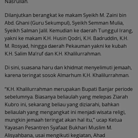
Nasrullah.
Dilanjutkan berangkat ke makam Syeikh M. Zaini bin
Abd. Ghani (Guru Sekumpul), Syeikh Semman Mulia,
Syeikh Salman Jalil. Kemudian ke daerah Tunggul Irang,
yakni ke makam K.H. Husin Qodri, K.H. Badruddin, K.H.
M. Rosyad, hingga daerah Pekauman yakni ke kubah
K.H. Salim Ma’ruf dan K.H. Khalilurrahman.
Di sini, suasana haru dan khidmat menyelimuti jemaah,
karena teringat sosok Almarhum K.H. Khalilurrahman.
“K.H. Khalilurrahman merupakan Bupati Banjar periode
sebelumnya. Biasanya beliaulah yang melepas Ziarah
Kubro ini, sekarang beliau yang diziarahi, bahkan
beliaulah yang mengangkat ini menjadi wisata religi,
mungkin jemaah teringat akan hal itu,” ucap Ketua
Yayasan Pesantren Syafaat Bukhari Muslim M.
Alisyahbana, usai mengikuti kegiatan, Ahad