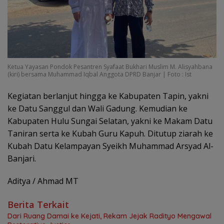
Ketua Yayasan Pondok Pesantren Syafaat Bukhari Muslim M. Alisyahbana
(kiri) bersama Muhammad Iqbal Anggota DPRD Banjar | Foto : Ist
Kegiatan berlanjut hingga ke Kabupaten Tapin, yakni
ke Datu Sanggul dan Wali Gadung. Kemudian ke
Kabupaten Hulu Sungai Selatan, yakni ke Makam Datu
Taniran serta ke Kubah Guru Kapuh. Ditutup ziarah ke
Kubah Datu Kelampayan Syeikh Muhammad Arsyad Al-
Banjari.
Aditya / Ahmad MT
Berita Terkait
Dari Ruang Damai ke Kejati, Rekam Jejak Radityo Mengawal