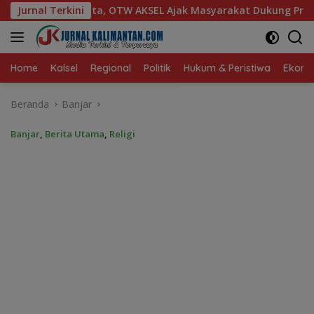
Langsung
EL Ajak Masyarakat Dukung Produk Lokal Tabalong
Jurnal Terkini
DPR
ke
konten
Home
Kalsel
Regional
Politik
Hukum & Peristiwa
Ekonom
Beranda
Banjar
Banjar
,
Berita Utama
,
Religi