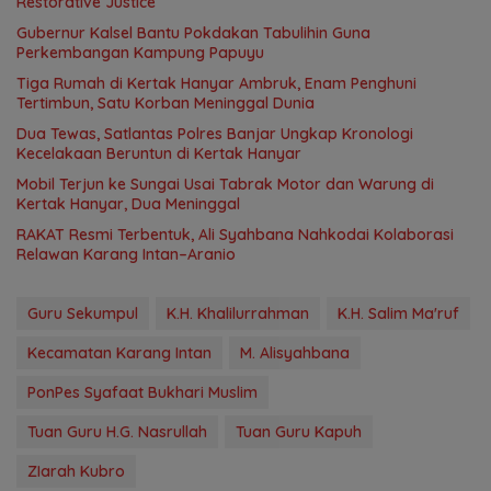
Restorative Justice
Gubernur Kalsel Bantu Pokdakan Tabulihin Guna
Perkembangan Kampung Papuyu
Tiga Rumah di Kertak Hanyar Ambruk, Enam Penghuni
Tertimbun, Satu Korban Meninggal Dunia
Dua Tewas, Satlantas Polres Banjar Ungkap Kronologi
Kecelakaan Beruntun di Kertak Hanyar
Mobil Terjun ke Sungai Usai Tabrak Motor dan Warung di
Kertak Hanyar, Dua Meninggal
RAKAT Resmi Terbentuk, Ali Syahbana Nahkodai Kolaborasi
Relawan Karang Intan–Aranio
Guru Sekumpul
K.H. Khalilurrahman
K.H. Salim Ma'ruf
Kecamatan Karang Intan
M. Alisyahbana
PonPes Syafaat Bukhari Muslim
Tuan Guru H.G. Nasrullah
Tuan Guru Kapuh
ZIarah Kubro