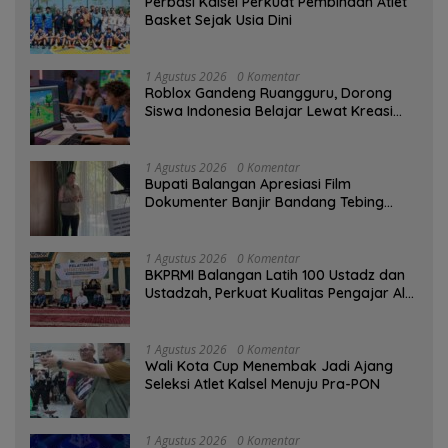
Perbasi Kalsel Perkuat Pembinaan Atlet
Basket Sejak Usia Dini
1 Agustus 2026
0 Komentar
Roblox Gandeng Ruangguru, Dorong
Siswa Indonesia Belajar Lewat Kreasi
Digital
1 Agustus 2026
0 Komentar
Bupati Balangan Apresiasi Film
Dokumenter Banjir Bandang Tebing
Tinggi sebagai Media Edukasi
1 Agustus 2026
0 Komentar
BKPRMI Balangan Latih 100 Ustadz dan
Ustadzah, Perkuat Kualitas Pengajar Al-
Qur’an
1 Agustus 2026
0 Komentar
Wali Kota Cup Menembak Jadi Ajang
Seleksi Atlet Kalsel Menuju Pra-PON
1 Agustus 2026
0 Komentar