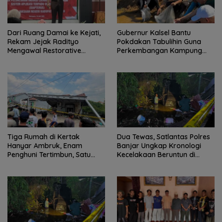
Dari Ruang Damai ke Kejati,
Gubernur Kalsel Bantu
Rekam Jejak Radityo
Pokdakan Tabulihin Guna
Mengawal Restorative
Perkembangan Kampung
Justice
Papuyu
Tiga Rumah di Kertak
Dua Tewas, Satlantas Polres
Hanyar Ambruk, Enam
Banjar Ungkap Kronologi
Penghuni Tertimbun, Satu
Kecelakaan Beruntun di
Korban Meninggal Dunia
Kertak Hanyar